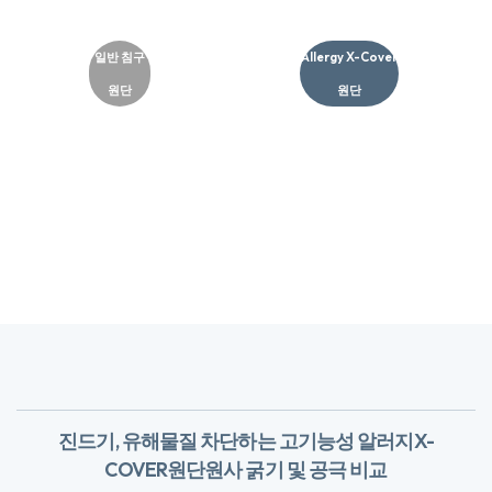
일반 침구
Allergy X-Cover
원단
원단​
진드기, 유해물질 차단하는 고기능성 알러지X-
COVER원단
​원사 굵기 및 공극 비교