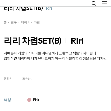
리리 차렵SET(B)
Riri
홈
침구
베이비
차렵
리리 차렵SET(B)
Riri
귀여운 아기양의 캐릭터를 미니멀하게 표현하고 색동의 파이핑과
입체적인 캐릭터베개가 유니크하게 아동의 러블리한 감성을 담은 디자인
찜하기
공유하기
색상
Pink