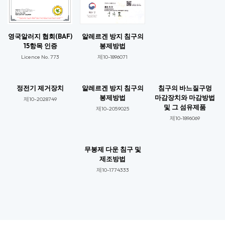
영국알러지 협회(BAF)
알레르겐 방지 침구의
15항목 인증
봉제방법
Licence No. 773​
제10-1896071​
정전기 제거장치
알레르겐 방지 침구의
침구의 바느질구멍
봉제방법
마감장치와 마감방법
제10-2028749​
및 그 섬유제품
제10-2059025​​
제10-1896069​​
무봉제 다운 침구 및
제조방법
제10-1774333​​