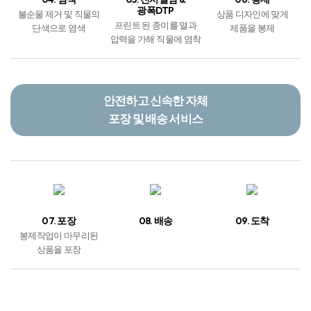
기술적이고 아름다운
이불 디자인/제작 시스템
04. 염색
05. 전사날염 &
06. 봉제
광폭DTP
불순물 제거 및 직물의
상품 디자인에 맞게
프린트 된 종이를 열과
단색으로 염색
제품을 봉제
압력을 가해 직물에 염착
안전하고 신속한 자체
포장 및 배송 서비스