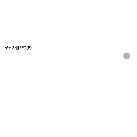
루루 차렵SET(B)