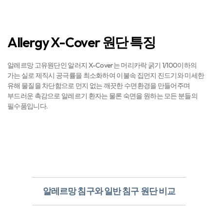
Allergy X-Cover 원단 특징
알레르망 고유원단인 알러지 X-Cover는 머리카락 굵기 1/100이하의
가는 실로 제직시 공극률을 최소화하여 이불속 집먼지 진드기와 미세한
유해 물질을 차단함으로 먼지 없는 깨끗한 수면환경을 만들어주며
부드러운 촉감으로 알레르기 환자는 물론 숙면을 원하는 모든 분들의
필수품입니다.
알레르망 침구와 일반 침구 원단 비교