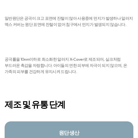
3NO
진드기 NO
공극률을 최소화한 원단에 바느질을 이중처리하여 특수 제작한 알레르망
침구는 이불속의 집먼지 진드기와 미세한 유해 물질들을 차단하여 건강한
수면환경을 제공합니다.
먼지 NO
일반원단은 공극이 크고 표면에 잔털이 많아 사용중에 먼지가 발생하나 알러지
엑스 커버는 원단 표면에 잔털이 없어 침구에서 먼지가 발생되지 않습니다.
피부자극 NO
공극률을 10nm이하로 최소화한 알러지 X-Cover로 제조되어, 실크처럼
부드러운 촉감을 자랑합니다. 아이들의 연한 피부에 자극이 되지 않으며, 온
가족의 피부를 건강하게 유지시켜 드립니다.