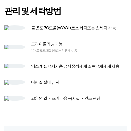
07. 포장
08. 배송
09. 도착
봉제작업이 마무리된
상품을 포장
관리 및 세탁방법
물 온도 30도
울(WOOL)코스 세탁
또는 손세탁 가능
드라이클리닝 가능
*단, 클로로에틸렌 또는 석유계 사용
염소계 표백제
사용 금지
중성세제 또는
액체세제 사용​