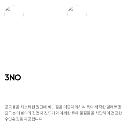
집먼지 진드기
먼지 없는
완전 차단
건강한 침구
실크처럼
물세탁이 가능하여
부드러운 촉감
편리한 관리
탁월한 흡수력과
우수한 통기성
건조력