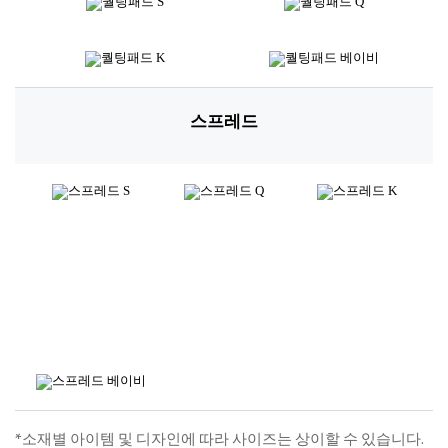
퀄팅패드
차렵 SET, 단품 등
스프레드