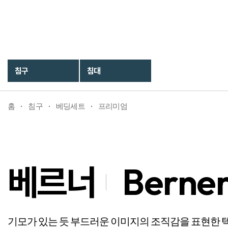
베르너
Berner
침구
침대
홈
침구
베딩세트
프리미엄
베르너
Berne
기모가 있는 듯 부드러운 이미지의 조직감을 표현한