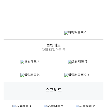
퀄팅패드
차렵 SET, 단품 등
스프레드