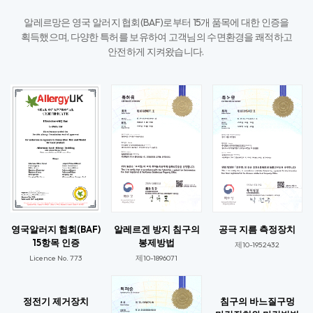
알레르망은 영국 알러지 협회(BAF)로부터 15개 품목에 대한 인증을
획득했으며,
다양한 특허를 보유하여 고객님의 수면환경을 쾌적하고
안전하게 지켜왔습니다. ​
영국알러지 협회(BAF)
알레르겐 방지 침구의
공극 지름 측정장치
15항목 인증
봉제방법
제10-1952432
Licence No. 773​
제10-1896071​
정전기 제거장치
침구의 바느질구멍