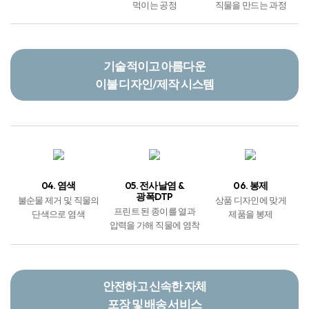
먹이는 공정
직물을 만드는 과정
기술적이고 아름다운
이불 디자인/제작 시스템
04. 염색
05. 전사날염 &
06. 봉제
광폭DTP
불순물 제거 및 직물의
상품 디자인에 맞게
프린트 된 종이를 열과
단색으로 염색
제품을 봉제
압력을 가해 직물에 염착
안전하고 신속한 자체
포장 및 배송 서비스