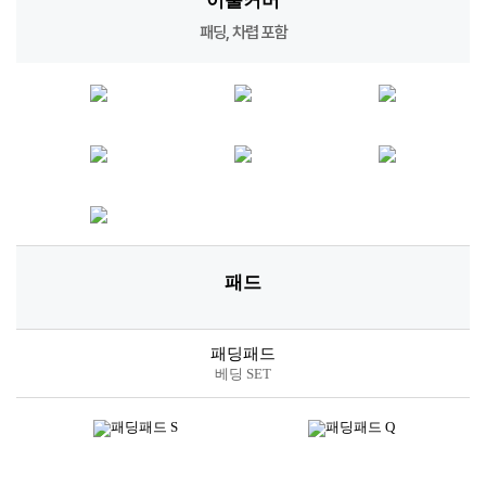
이불커버
패딩, 차렵 포함
패드
패딩패드
베딩 SET