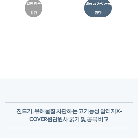
일반 침구
Allergy X-Cover
원단
원단​
진드기, 유해물질 차단하는 고기능성 알러지X-
COVER원단
​원사 굵기 및 공극 비교