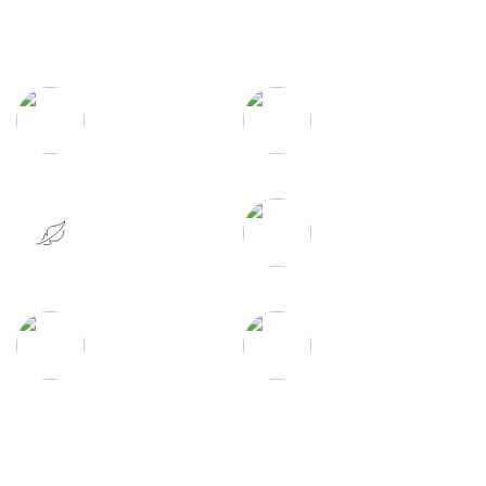
침구의 장점
집먼지 진드기
먼지 없는
완전 차단
건강한 침구
실크처럼
물세탁이 가능하여
부드러운 촉감
편리한 관리
탁월한 흡수력과
우수한 통기성
건조력