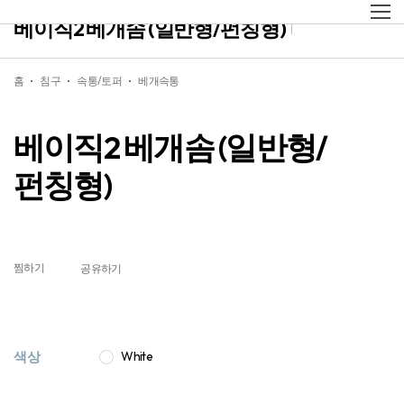
베이직2 베개솜 (일반형/펀칭형)
홈
침구
속통/토퍼
베개속통
베이직2 베개솜 (일반형/
펀칭형)
찜하기
공유하기
색상
White