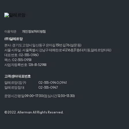
이용약관
개인정보처리방침
(주)알레르망
본사 : 경기도 고양시 일산동구 은마길 151번길 76 (설문동)
서울 사무실 : 서울특별시 강남구 테헤란로 412 16층,17층(대치동,알레르망타워)
대표번호 : 02-555-0960
팩스 : 02-555-0958
사업자등록번호 : 128-81-52988
고객센터 대표번호
알레르망 (침구)
02-555-0940,0941
알레르망 침대
02-555-0947
운영시간 평일 09:00~17:30 (점심시간 12:30~13:30)
©2022. Allerman All Rights Reserved.