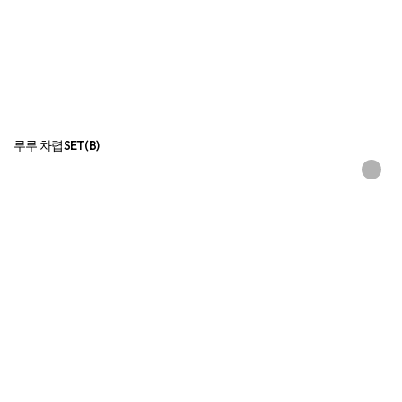
루루 차렵SET(B)