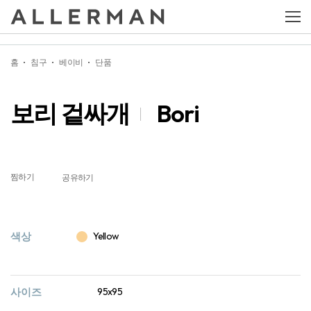
보리 겉싸개
Bori
홈
침구
베이비
단품
보리 겉싸개
Bori
찜하기
공유하기
색상
Yellow
사이즈
95x95