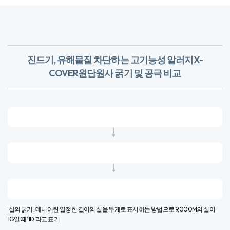
진드기, 유해물질 차단하는 고기능성 알러지X-
COVER원단
​원사 굵기 및 공극 비교
· 실의 굵기 : 데니어란 일정한 길이의 실을 무게로 표시하는 방법으로 9,000M의 실이
1G일 때 ‘1D’라고 표기​