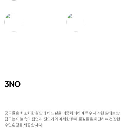
탁월한 흡수력과
우수한 통기성
건조력
3NO
진드기 NO
공극률을 최소화한 원단에 바느질을 이중처리하여 특수 제작한 알레르망
침구는 이불속의 집먼지 진드기와 미세한 유해 물질들을 차단하여 건강한
수면환경을 제공합니다.