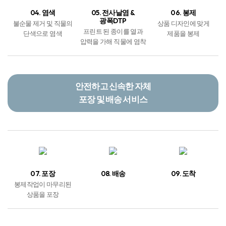
04. 염색
05. 전사날염 &
06. 봉제
광폭DTP
불순물 제거 및 직물의
상품 디자인에 맞게
프린트 된 종이를 열과
단색으로 염색
제품을 봉제
압력을 가해 직물에 염착
안전하고 신속한 자체
포장 및 배송 서비스
07. 포장
08. 배송
09. 도착
봉제작업이 마무리된
상품을 포장