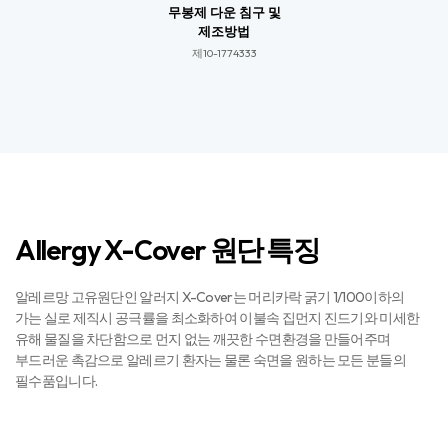
무봉제 다운 침구 및
제조방법
제10-1774333​​
Allergy X-Cover 원단 특징
알레르망 고유원단인 알러지 X-Cover는 머리카락 굵기 1/100이하의
가는 실로 제직시 공극률을 최소화하여 이불속 집먼지 진드기와 미세한
유해 물질을 차단함으로 먼지 없는 깨끗한 수면환경을 만들어주며
부드러운 촉감으로 알레르기 환자는 물론 숙면을 원하는 모든 분들의
필수품입니다.