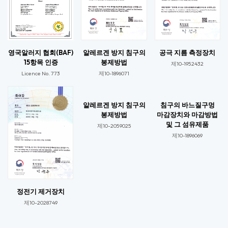
영국알러지 협회(BAF)
알레르겐 방지 침구의
공극 지름 측정장치
15항목 인증
봉제방법
제10-1952432
Licence No. 773​
제10-1896071​
알레르겐 방지 침구의
침구의 바느질구멍
봉제방법
마감장치와 마감방법
및 그 섬유제품
제10-2059025​​
제10-1896069​​
정전기 제거장치
제10-2028749​