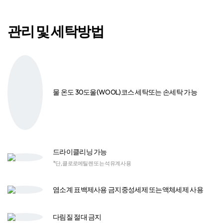
관리 및 세탁방법
물 온도 30도
울(WOOL)코스 세탁
또는 손세탁 가능
드라이클리닝 가능
*단, 클로로에틸렌 또는 석유계 사용
염소계 표백제
사용 금지
중성세제 또는
액체세제 사용​
다림질
절대 금지