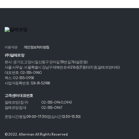
이용약관
개인정보처리방침
(주)알레르망
본사 : 경기도 고양시 일산동구 은마길 151번길 76 (설문동)
서울 사무실 : 서울특별시 강남구 테헤란로 412 16층,17층(대치동,알레르망타워)
대표번호 : 02-555-0960
팩스 : 02-555-0958
사업자등록번호 : 128-81-52988
고객센터 대표번호
알레르망 (침구)
02-555-0940,0941
알레르망 침대
02-555-0947
운영시간 평일 09:00~17:30 (점심시간 12:30~13:30)
©2022. Allerman All Rights Reserved.