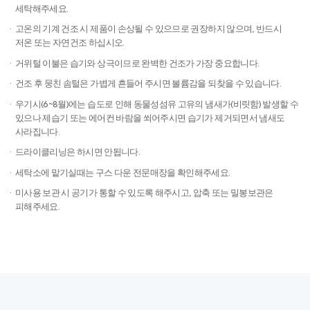
*세탁을 자주 할수록 거위털 수명은 짧아집니다
세탁기 사용시 중성세제를 사용하여​ 30℃ 이하의 물로 울 코스 단독
세탁해주세요.​
고온의 기계 건조 시 제품이 손상될 수 있으므로 권장하지 않으며,​ 반드시
저온 또는 자연건조 하십시오.
거위털 이불은 습기와 상극이므로 완벽한 건조가 가장 중요합니다.
건조 후 뭉친 솜털은 가볍게 흔들어 주시면 볼륨감을 되찾을 수 있습니다.
우기시(6~8월)에는 습도로 인해 동물성섬유 고유의 냄새가(비릿함) 발생할 수
있으나 제습기 또는 에어컨 바람을 쐬어주시면 습기가 제거되면서 냄새도
사라집니다.
드라이클리닝은 하시면 안됩니다.
세탁소에 맡기실때는 구스 다운 전문매장을 확인해주세요.
미사용 보관 시 공기가 통할 수 있도록 해주시고, 압축 또는 밀봉보관은
피해주세요. ​