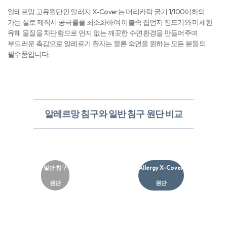
Allergy X-Cover 원단 특징
알레르망 고유원단인 알러지 X-Cover는 머리카락 굵기 1/100이하의
가는 실로 제직시 공극률을 최소화하여 이불속 집먼지 진드기와 미세한
유해 물질을 차단함으로 먼지 없는 깨끗한 수면환경을 만들어주며
부드러운 촉감으로 알레르기 환자는 물론 숙면을 원하는 모든 분들의
필수품입니다.
알레르망 침구와 일반 침구 원단 비교
일반 침구
Allergy X-Cover
원단
원단​