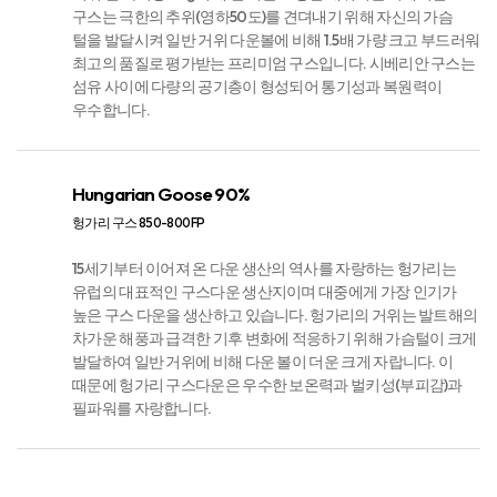
시베리아 구스 850-800FP​
거위 한 마리당 20g이 채 안 되는 소량만 채취되는 시베리안
구스는 극한의 추위(영하50도)를 견뎌내기 위해 자신의 가슴
털을 발달시켜 일반 거위 다운볼에 비해 1.5배 가량 크고 부드러워
최고의 품질로 평가받는 프리미엄 구스입니다.​ 시베리안 구스는
섬유 사이에 다량의 공기층이 형성되어 통기성과 복원력이
우수합니다. ​
Hungarian Goose 90%
헝가리 구스 850-800FP​
15세기부터 이어져 온 다운 생산의 역사를 자랑하는 헝가리는
유럽의 대표적인 구스다운 생산지이며 대중에게 가장 인기가
높은 구스 다운을 생산하고 있습니다. 헝가리의 거위는 발트해의
차가운 해풍과 급격한 기후 변화에 적응하기 위해 가슴털이 크게
발달하여 일반 거위에 비해 다운 볼이 더운 크게 자랍니다. 이
때문에 헝가리 구스다운은 우수한 보온력과 벌키성(부피감)과
필파워를 자랑합니다.​