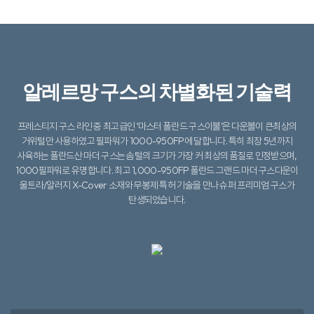
알레르망 구스의 차별화된 기술력​​
프레스티지 구스 라인 중 최고급인 ‘마스터 폴란드 구스이불’은 다운볼이 큰최상의
거위털만 사용하였고 필파워가 1000-950FP에 달합니다.
특히 최장 5년까지
사육하는 폴란드산 마더 구스는 솜털의 크기가 가장 커 최상의 품질로 인정받으며,
1000필파워로 유명합니다.
최고 1,000-950FP 폴란드 그랜드 마더 구스다운이
울트라/알러지 X-Cover 소재와 무봉제 특허 기술을 만나 슈퍼 프리미엄 구스가
탄생되었습니다.​