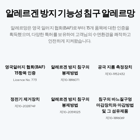
알레르겐 방지 기능성 침구 알레르망
알레르망은 영국 알러지 협회(BAF)로부터 15개 품목에 대한 인증을
획득했으며,
다양한 특허를 보유하여 고객님의 수면환경을 쾌적하고
안전하게 지켜왔습니다. ​
영국알러지 협회(BAF)
알레르겐 방지 침구의
공극 지름 측정장치
15항목 인증
봉제방법
제10-1952432
Licence No. 773​
제10-1896071​
정전기 제거장치
알레르겐 방지 침구의
침구의 바느질구멍
봉제방법
마감장치와 마감방법
제10-2028749​
및 그 섬유제품
제10-2059025​​
제10-1896069​​