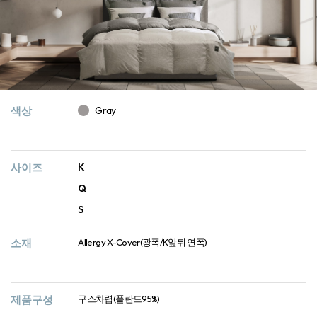
색상
Gray
사이즈
K
Q
S
소재
Allergy X-Cover(광폭/K앞뒤 연폭)
제품구성
구스차렵(폴란드95%)