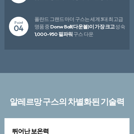
5년까지 성장
한 그랜드 마더 구스의 가슴
Point
03
솜털을 충전재로 사용하여 보온성 우수​
폴란드 그랜드 마더 구스는 세계 3대 최고급
Point
04
명품 중
Donw Ball(다운볼)이 가장 크고
성숙
1,000-950 필파워
구스 다운​
알레르망 구스의 차별화된 기술력​​