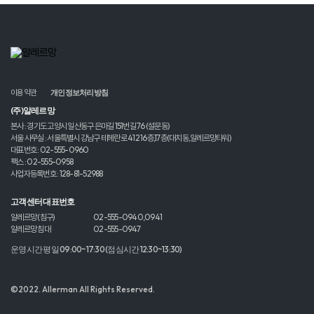
이용약관
개인정보처리방침
(주)알레르망
본사 : 경기도 고양시 일산동구 은마길 151번길 76 (설문동)
서울 사무실 : 서울특별시 강남구 테헤란로 412 16층,17층(대치동,알레르망타워)
대표번호 : 02-555-0960
팩스 : 02-555-0958
사업자등록번호 : 128-81-52988
고객센터 대표번호
알레르망 (침구)
02-555-0940,0941
알레르망 침대
02-555-0947
운영시간 평일 09:00~17:30 (점심시간 12:30~13:30)
©2022. Allerman All Rights Reserved.