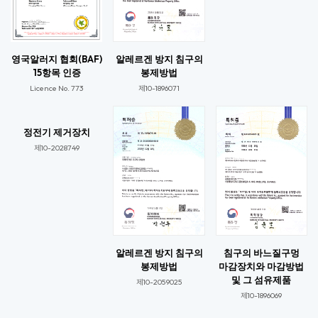
영국알러지 협회(BAF)
알레르겐 방지 침구의
15항목 인증
봉제방법
Licence No. 773​
제10-1896071​
정전기 제거장치
제10-2028749​
알레르겐 방지 침구의
침구의 바느질구멍
봉제방법
마감장치와 마감방법
및 그 섬유제품
제10-2059025​​
제10-1896069​​