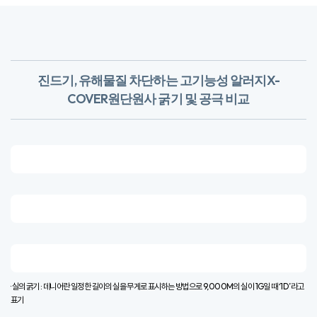
진드기, 유해물질 차단하는 고기능성 알러지X-
COVER원단
​원사 굵기 및 공극 비교
· 실의 굵기 : 데니어란 일정한 길이의 실을 무게로 표시하는 방법으로 9,000M의 실이 1G일 때 ‘1D’라고
표기​