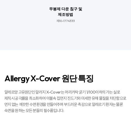
무봉제 다운 침구 및
제조방법
제10-1774333​​
Allergy X-Cover 원단 특징
알레르망 고유원단인 알러지 X-Cover는 머리카락 굵기 1/100이하의 가는 실로
제직시 공극률을 최소화하여 이불속 집먼지 진드기와 미세한 유해 물질을 차단함으로
먼지 없는 깨끗한 수면환경을 만들어주며 부드러운 촉감으로 알레르기 환자는 물론
숙면을 원하는 모든 분들의 필수품입니다.