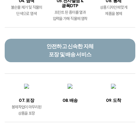
04. 염색
05. 전사날염 &
06. 봉제
광폭DTP
불순물 제거 및 직물의
상품 디자인에 맞게
프린트 된 종이를 열과
단색으로 염색
제품을 봉제
압력을 가해 직물에 염착
안전하고 신속한 자체
포장 및 배송 서비스
07. 포장
08. 배송
09. 도착
봉제작업이 마무리된
상품을 포장