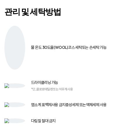
관리 및 세탁방법
물 온도 30도
울(WOOL)코스 세탁
또는 손세탁 가능
드라이클리닝 가능
*단, 클로로에틸렌 또는 석유계 사용
염소계 표백제
사용 금지
중성세제 또는
액체세제 사용​
다림질
절대 금지