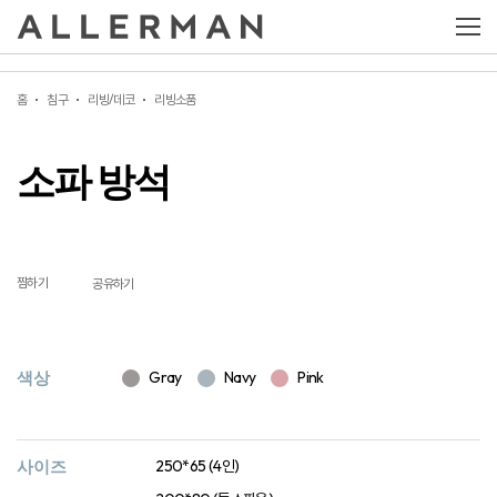
소파 방석
홈
침구
리빙/데코
리빙소품
소파 방석
찜하기
공유하기
색상
Gray
Navy
Pink
사이즈
250*65 (4인)