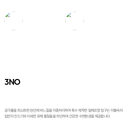
탁월한 흡수력과
우수한 통기성
건조력
3NO
진드기 NO
공극률을 최소화한 원단에 바느질을 이중처리하여 특수 제작한 알레르망 침구는 이불속의
집먼지 진드기와 미세한 유해 물질들을 차단하여 건강한 수면환경을 제공합니다.