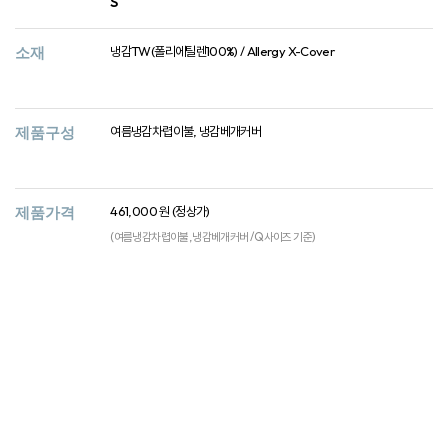
S
소재
냉감TW(폴리에틸렌100%) / Allergy X-Cover
제품구성
여름냉감차렵이불, 냉감베개커버
제품가격
461,000 원 (정상가)
(여름냉감차렵이불, 냉감베개커버 / Q사이즈 기준)