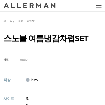
스노블 여름냉감차렵SET
홈
침구
차렵
차렵세트
스노블 여름냉감차렵SET
찜하기
공유하기
색상
Navy
사이즈
Q