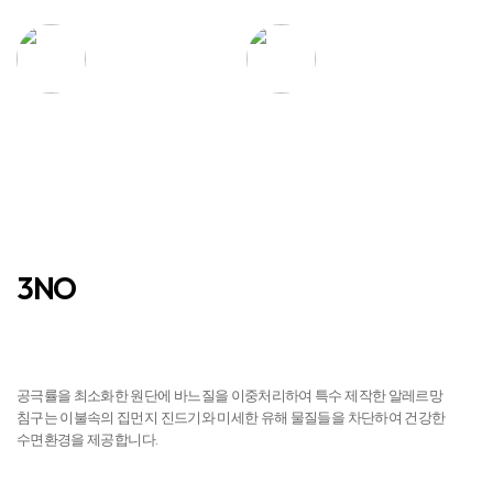
탁월한 흡수력과
우수한 통기성
건조력
3NO
진드기 NO
공극률을 최소화한 원단에 바느질을 이중처리하여 특수 제작한 알레르망
침구는 이불속의 집먼지 진드기와 미세한 유해 물질들을 차단하여 건강한
수면환경을 제공합니다.