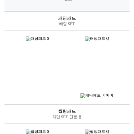
패딩패드
베딩 SET
퀄팅패드
차렵 SET, 단품 등