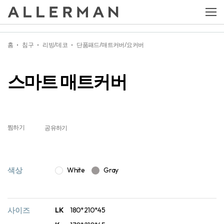
스마트 매트커버
홈
침구
리빙/데코
단품패드/매트커버/요커버
스마트 매트커버
찜하기
공유하기
색상
White
Gray
사이즈
LK
180*210*45