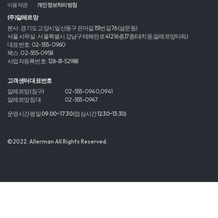
이용약관
개인정보처리방침
(주)알레르망
본사 : 경기도 고양시 일산동구 은마길 151번길 76 (설문동)
서울 사무실 : 서울특별시 강남구 테헤란로 412 16층,17층(대치동,알레르망타워)
대표번호 : 02-555-0960
팩스 : 02-555-0958
사업자등록번호 : 128-81-52988
고객센터 대표번호
알레르망 (침구)
02-555-0940,0941
알레르망 침대
02-555-0947
운영시간 평일 09:00~17:30 (점심시간 12:30~13:30)
©2022. Allerman All Rights Reserved.