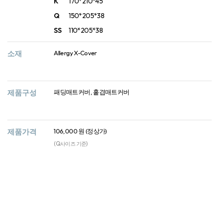
K
170*210*45
Q
150*205*38
SS
110*205*38
소재
Allergy X-Cover
제품구성
패딩매트커버, 홑겹매트커버
제품가격
106,000 원 (정상가)
(Q사이즈 기준)