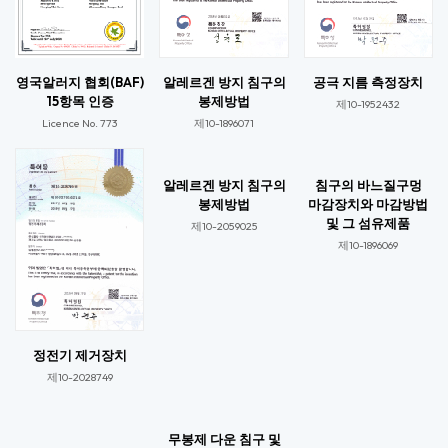
영국알러지 협회(BAF)
알레르겐 방지 침구의
공극 지름 측정장치
15항목 인증
봉제방법
제10-1952432
Licence No. 773​
제10-1896071​
알레르겐 방지 침구의
침구의 바느질구멍
봉제방법
마감장치와 마감방법
및 그 섬유제품
제10-2059025​​
제10-1896069​​
정전기 제거장치
제10-2028749​
무봉제 다운 침구 및