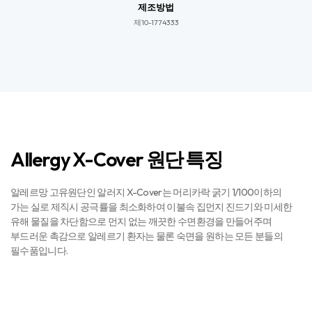
제조방법
제10-1774333​​
Allergy X-Cover 원단 특징
알레르망 고유원단인 알러지 X-Cover는 머리카락 굵기 1/100이하의
가는 실로 제직시 공극률을 최소화하여 이불속 집먼지 진드기와 미세한
유해 물질을 차단함으로 먼지 없는 깨끗한 수면환경을 만들어주며
부드러운 촉감으로 알레르기 환자는 물론 숙면을 원하는 모든 분들의
필수품입니다.