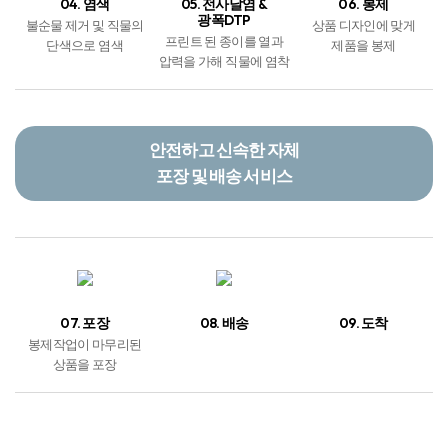
04. 염색
05. 전사날염 &
06. 봉제
광폭DTP
불순물 제거 및 직물의
상품 디자인에 맞게
프린트 된 종이를 열과
단색으로 염색
제품을 봉제
압력을 가해 직물에 염착
안전하고 신속한 자체
포장 및 배송 서비스
07. 포장
08. 배송
09. 도착
봉제작업이 마무리된
상품을 포장