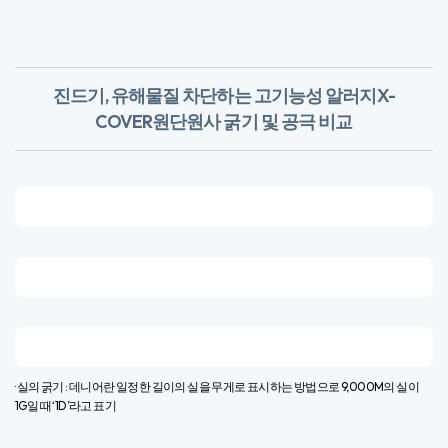
진드기, 유해물질 차단하는 고기능성 알러지X-
COVER원단
​원사 굵기 및 공극 비교
· 실의 굵기 : 데니어란 일정한 길이의 실을 무게로 표시하는 방법으로 9,000M의 실이
1G일 때 ‘1D’라고 표기​