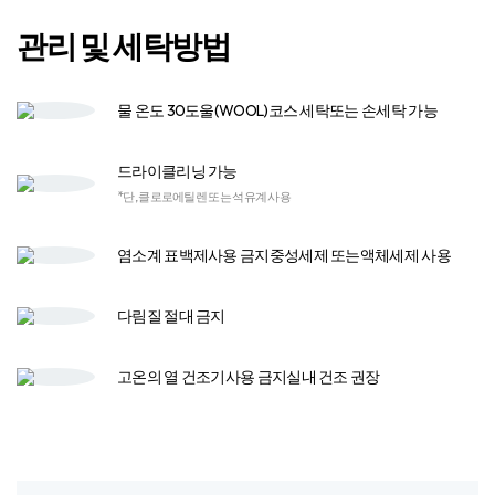
관리 및 세탁방법
물 온도 30도
울(WOOL)코스 세탁
또는 손세탁 가능
드라이클리닝 가능
*단, 클로로에틸렌 또는 석유계 사용
염소계 표백제
사용 금지
중성세제 또는
액체세제 사용​
다림질
절대 금지
고온의 열 건조기​
사용 금지​
실내 건조 권장