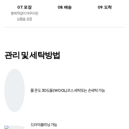
07. 포장
08. 배송
09. 도착
봉제작업이 마무리된
상품을 포장
관리 및 세탁방법
물 온도 30도
울(WOOL)코스 세탁
또는 손세탁 가능
드라이클리닝 가능
*단, 클로로에틸렌 또는 석유계 사용
염소계 표백제
사용 금지
중성세제 또는
액체세제 사용​