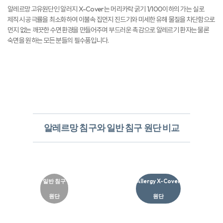
알레르망 고유원단인 알러지 X-Cover는 머리카락 굵기 1/100이하의 가는 실로
제직시 공극률을 최소화하여 이불속 집먼지 진드기와 미세한 유해 물질을 차단함으로
먼지 없는 깨끗한 수면환경을 만들어주며 부드러운 촉감으로 알레르기 환자는 물론
숙면을 원하는 모든 분들의 필수품입니다.
알레르망 침구와 일반 침구 원단 비교
일반 침구
Allergy X-Cover
원단
원단​