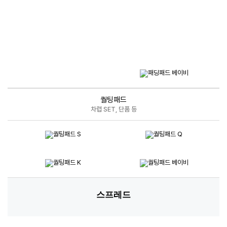
퀄팅패드
차렵 SET, 단품 등
스프레드