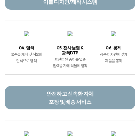
이불 디자인/제작 시스템
04. 염색
05. 전사날염 &
06. 봉제
광폭DTP
불순물 제거 및 직물의
상품 디자인에 맞게
프린트 된 종이를 열과
단색으로 염색
제품을 봉제
압력을 가해 직물에 염착
안전하고 신속한 자체
포장 및 배송 서비스