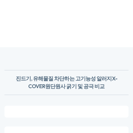
진드기, 유해물질 차단하는 고기능성 알러지X-
COVER원단
​원사 굵기 및 공극 비교