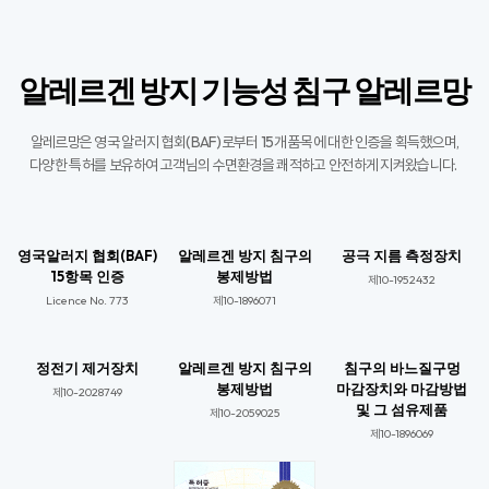
알레르겐 방지 기능성 침구 알레르망
알레르망은 영국 알러지 협회(BAF)로부터 15개 품목에 대한 인증을 획득했으며,
다양한 특허를 보유하여 고객님의 수면환경을 쾌적하고 안전하게 지켜왔습니다. ​
영국알러지 협회(BAF)
알레르겐 방지 침구의
공극 지름 측정장치
15항목 인증
봉제방법
제10-1952432
Licence No. 773​
제10-1896071​
정전기 제거장치
알레르겐 방지 침구의
침구의 바느질구멍
봉제방법
마감장치와 마감방법
제10-2028749​
및 그 섬유제품
제10-2059025​​
제10-1896069​​