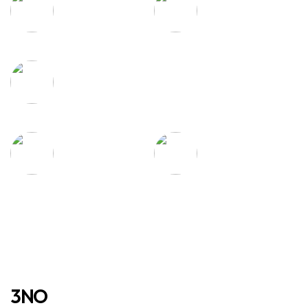
집먼지 진드기
먼지 없는
완전 차단
건강한 침구
실크처럼
물세탁이 가능하여
부드러운 촉감
편리한 관리
탁월한 흡수력과
우수한 통기성
건조력
3NO