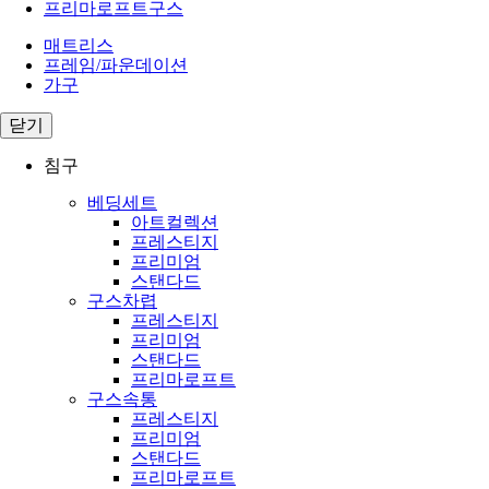
프리마로프트구스
매트리스
프레임/파운데이션
가구
닫기
침구
베딩세트
아트컬렉션
프레스티지
프리미엄
스탠다드
구스차렵
프레스티지
프리미엄
스탠다드
프리마로프트
구스속통
프레스티지
프리미엄
스탠다드
프리마로프트