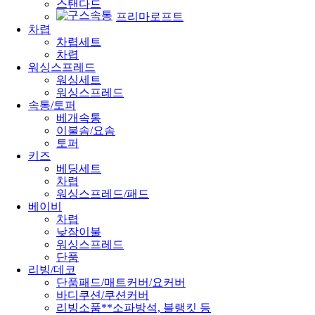
스탠다드
프리마로프트
차렵
차렵세트
차렵
워싱스프레드
워싱세트
워싱스프레드
속통/토퍼
베개속통
이불솜/요솜
토퍼
키즈
베딩세트
차렵
워싱스프레드/패드
베이비
차렵
낮잠이불
워싱스프레드
단품
리빙/데코
단품패드/매트커버/요커버
바디쿠션/쿠션커버
리빙소품
**소파방석, 블랭킷 등