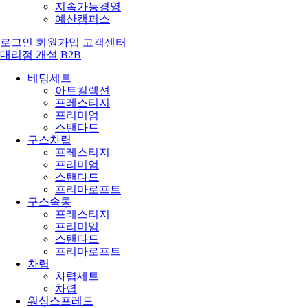
지속가능경영
예산캠퍼스
로그인
회원가입
고객센터
대리점 개설
B2B
베딩세트
아트컬렉션
프레스티지
프리미엄
스탠다드
구스차렵
프레스티지
프리미엄
스탠다드
프리마로프트
구스속통
프레스티지
프리미엄
스탠다드
프리마로프트
차렵
차렵세트
차렵
워싱스프레드