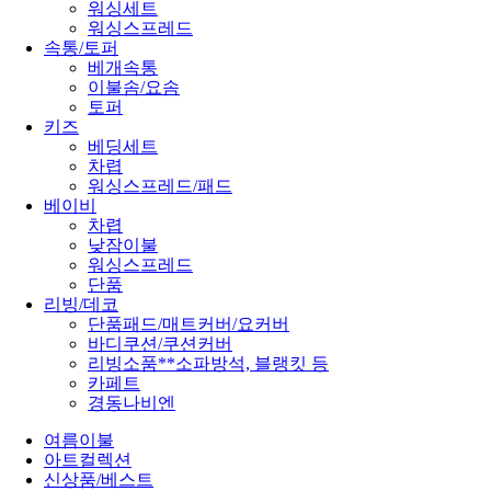
워싱세트
워싱스프레드
속통/토퍼
베개속통
이불솜/요솜
토퍼
키즈
베딩세트
차렵
워싱스프레드/패드
베이비
차렵
낮잠이불
워싱스프레드
단품
리빙/데코
단품패드/매트커버/요커버
바디쿠션/쿠션커버
리빙소품
**소파방석, 블랭킷 등
카페트
경동나비엔
여름이불
아트컬렉션
신상품/베스트