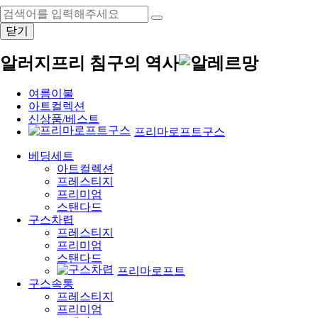
닫기
알러지프리 침구의 역사
여름이불
아트컬렉션
신상품/베스트
프리마로프트구스
베딩세트
아트컬렉션
프레스티지
프리미엄
스탠다드
구스차렵
프레스티지
프리미엄
스탠다드
프리마로프트
구스속통
프레스티지
프리미엄