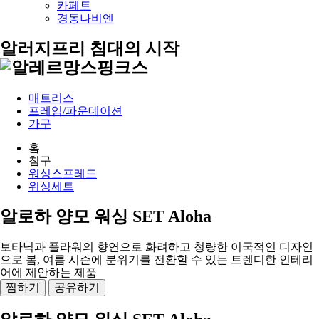
카페트
경동나비엔
알러지프리 침대의 시작
매트리스
프레임/파운데이션
가구
홈
침구
워싱스프레드
워싱세트
알로하 양모 워싱 SET
Aloha
보타닉과 플라워의 향연으로 화려하고 청량한 이국적인 디자인
으로 봄, 여름 시즌에 분위기를 전환할 수 있는 트렌디한 인테리
어에 제안하는 제품
찜하기
공유하기