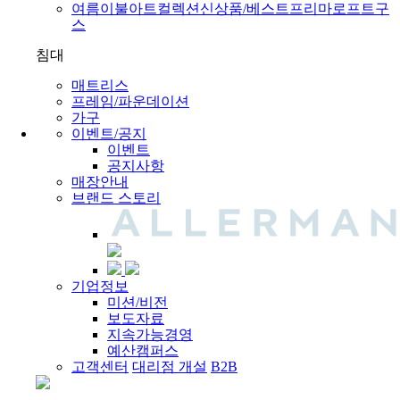
여름이불
아트컬렉션
신상품/베스트
프리마로프트구
스
침대
매트리스
프레임/파운데이션
가구
이벤트/공지
이벤트
공지사항
매장안내
브랜드 스토리
기업정보
미션/비전
보도자료
지속가능경영
예산캠퍼스
고객센터
대리점 개설
B2B