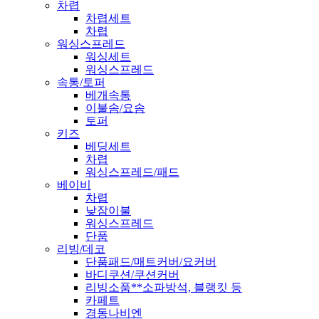
차렵
차렵세트
차렵
워싱스프레드
워싱세트
워싱스프레드
속통/토퍼
베개속통
이불솜/요솜
토퍼
키즈
베딩세트
차렵
워싱스프레드/패드
베이비
차렵
낮잠이불
워싱스프레드
단품
리빙/데코
단품패드/매트커버/요커버
바디쿠션/쿠션커버
리빙소품
**소파방석, 블랭킷 등
카페트
경동나비엔