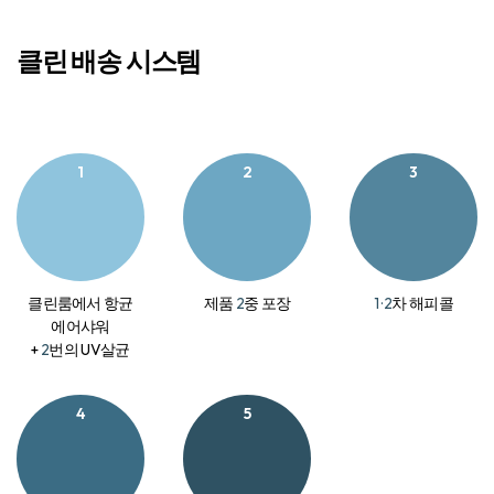
클린 배송 시스템
1
2
3
클린룸에서 항균
제품
2
중 포장
1 · 2
차 해피콜
에어샤워
+
2
번의 UV살균
4
5