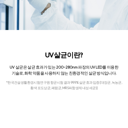
UV살균이란?
UV 살균은 살균 효과가 있는 200~280nm 파장의 UV LED를 이용한
기술로,
화학 약품을 사용하지 않는 친환경적인 살균 방식입니다.
*한국건설생활환경시험연구원 항균시험 결과 99.9% 살균 효과 입증 [대장균, 녹농균,
황색 포도상균, 폐렴균, MRSA(항생제 내성 세균)]