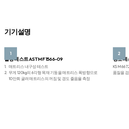
기기설명
1
2
롤링 테스트 ASTM F 1566-09
경도 테스
1.
매트리스 내구성 테스트
KS M 
2.
무게 120kg의 6각형 목재 기둥을 매트리스 폭방향으로
품질을 
10만회 굴려 매트리스의 꺼짐 및 경도 줄음율 측정