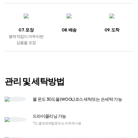
07. 포장
08. 배송
09. 도착
봉제작업이 마무리된
상품을 포장
관리 및 세탁방법
물 온도 30도
울(WOOL)코스 세탁
또는 손세탁 가능
드라이클리닝 가능
*단, 클로로에틸렌 또는 석유계 사용
염소계 표백제
사용 금지
중성세제 또는
액체세제 사용​