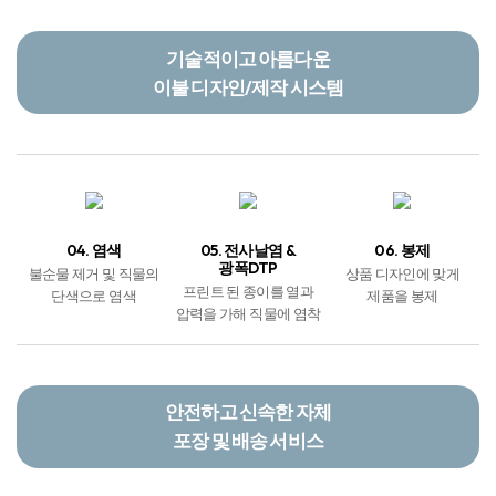
기술적이고 아름다운
이불 디자인/제작 시스템
04. 염색
05. 전사날염 &
06. 봉제
광폭DTP
불순물 제거 및 직물의
상품 디자인에 맞게
프린트 된 종이를 열과
단색으로 염색
제품을 봉제
압력을 가해 직물에 염착
안전하고 신속한 자체
포장 및 배송 서비스