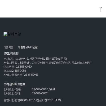
이용약관
개인정보처리방침
(주)알레르망
본사 : 경기도 고양시 일산동구 은마길 151번길 76 (설문동)
서울 사무실 : 서울특별시 강남구 테헤란로 412 16층,17층(대치동,알레르망타워)
대표번호 : 02-555-0960
팩스 : 02-555-0958
사업자등록번호 : 128-81-52988
고객센터 대표번호
알레르망 (침구)
02-555-0940,0941
알레르망 침대
02-555-0947
운영시간 평일 09:00~17:30 (점심시간 12:30~13:30)