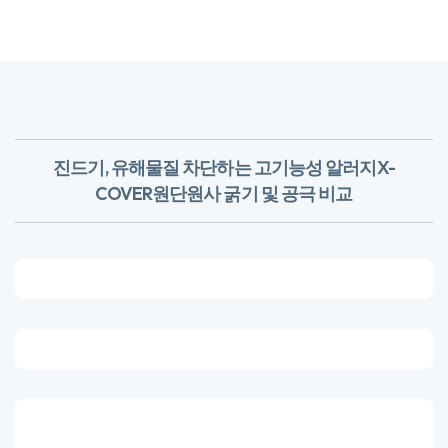
진드기, 유해물질 차단하는 고기능성 알러지X-
COVER원단
​원사 굵기 및 공극 비교