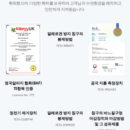
획득했으며,
다양한 특허를 보유하여 고객님의 수면환경을 쾌적하고
안전하게 지켜왔습니다. ​
알레르겐 방지 침구의
봉제방법
제10-1896071​
영국알러지 협회(BAF)
공극 지름 측정장치
15항목 인증
제10-1952432
Licence No. 773​
정전기 제거장치
알레르겐 방지 침구의
침구의 바느질구멍
봉제방법
마감장치와 마감방법
제10-2028749​
및 그 섬유제품
제10-2059025​​