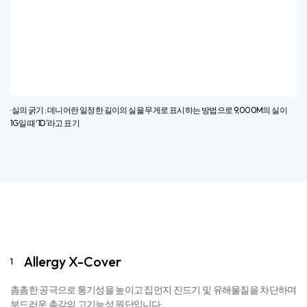
· 실의 굵기 : 데니어란 일정한 길이의 실을 무게로 표시하는 방법으로 9,000M의 실이
1G일 때 ‘1D’라고 표기​
Allergy X-Cover
1
촘촘한 공극으로 통기성을 높이고 집먼지 진드기 및 유해물질을 차단하며
부드러운 촉감의 고기능성 원단입니다.