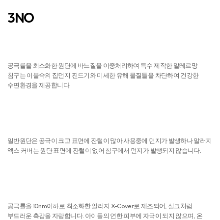
3NO
진드기 NO
공극률을 최소화한 원단에 바느질을 이중처리하여 특수 제작한 알레르망
침구는 이불속의 집먼지 진드기와 미세한 유해 물질들을 차단하여 건강한
수면환경을 제공합니다.
먼지 NO
일반원단은 공극이 크고 표면에 잔털이 많아 사용중에 먼지가 발생하나 알러지
엑스 커버는 원단 표면에 잔털이 없어 침구에서 먼지가 발생되지 않습니다.
피부자극 NO
공극률을 10nm이하로 최소화한 알러지 X-Cover로 제조되어, 실크처럼
부드러운 촉감을 자랑합니다. 아이들의 연한 피부에 자극이 되지 않으며, 온
가족의 피부를 건강하게 유지시켜 드립니다.