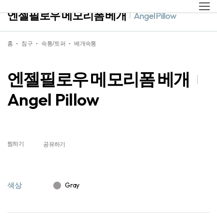
엔젤필로우 메모리폼 베개
Angel Pillow
홈
침구
속통/토퍼
베개속통
엔젤필로우 메모리폼 베개
Angel Pillow
찜하기
공유하기
색상
Gray