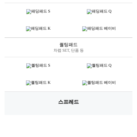
퀄팅패드
차렵 SET, 단품 등
스프레드