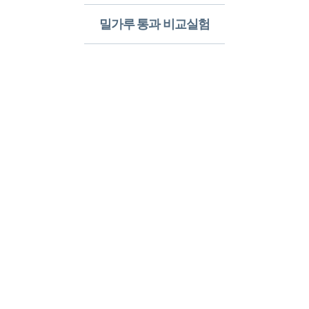
밀가루 통과 비교실험​
알레르망
침구의 장점