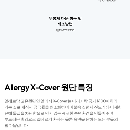
제10-1896069​​
무봉제 다운 침구 및
제조방법
제10-1774333​​
Allergy X-Cover 원단 특징
알레르망 고유원단인 알러지 X-Cover는 머리카락 굵기 1/100이하의
가는 실로 제직시 공극률을 최소화하여 이불속 집먼지 진드기와 미세한
유해 물질을 차단함으로 먼지 없는 깨끗한 수면환경을 만들어주며
부드러운 촉감으로 알레르기 환자는 물론 숙면을 원하는 모든 분들의
필수품입니다.