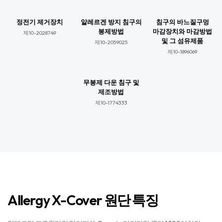
정전기 제거장치
알레르겐 방지 침구의
침구의 바느질구멍
봉제방법
마감장치와 마감방법
제10-2028749​
및 그 섬유제품
제10-2059025​​
제10-1896069​​
무봉제 다운 침구 및
제조방법
제10-1774333​​
Allergy X-Cover 원단 특징