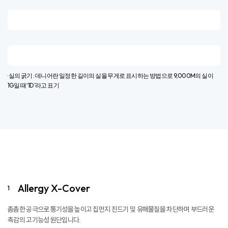
진드기, 유해물질 차단하는 고기능성 알러지X-
COVER원단
​원사 굵기 및 공극 비교
· 실의 굵기 : 데니어란 일정한 길이의 실을 무게로 표시하는 방법으로 9,000M의 실이
1G일 때 ‘1D’라고 표기​