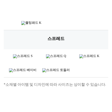
패딩패드
베딩 SET
퀄팅패드
차렵 SET, 단품 등