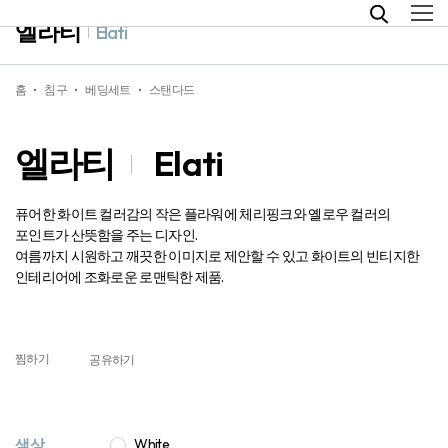
엘라티
Elati
홈
침구
베딩세트
스탠다드
엘라티
Elati
퓨어한 화이트 컬러감의 작은 플라워에 체리핑크와 옐로우 컬러의
포인트가 산뜻함을 주는 디자인.
여름까지 시원하고 깨끗한 이미지로 제안할 수 있고 화이트의 빈티지한
인테리어에 조화로운 로맨틱한 제품.
찜하기
공유하기
색상
White