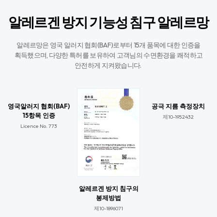
알레르겐 방지 기능성 침구 알레르망
알레르망은 영국 알러지 협회(BAF)로부터 15개 품목에 대한 인증을
획득했으며,
다양한 특허를 보유하여 고객님의 수면환경을 쾌적하고
안전하게 지켜왔습니다. ​
영국알러지 협회(BAF)
공극 지름 측정장치
15항목 인증
제10-1952432
Licence No. 773​
알레르겐 방지 침구의
봉제방법
제10-1896071​