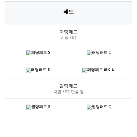
제품 사이즈
이불커버
패딩, 차렵
포함
패드