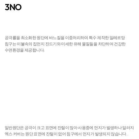
탁월한 흡수력과
우수한 통기성
건조력
3NO
진드기 NO
공극률을 최소화한 원단에 바느질을 이중처리하여 특수 제작한 알레르망
침구는 이불속의 집먼지 진드기와 미세한 유해 물질들을 차단하여 건강한
수면환경을 제공합니다.