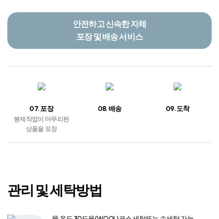
경사실에 풀을
경사 · 위사를 교차시켜
먹이는 공정
직물을 만드는 과정
기술적이고 아름다운
이불 디자인/제작 시스템
04. 염색
05. 전사날염 &
06. 봉제
광폭DTP
불순물 제거 및 직물의
상품 디자인에 맞게
프린트 된 종이를 열과
단색으로 염색
제품을 봉제
압력을 가해 직물에 염착
안전하고 신속한 자체