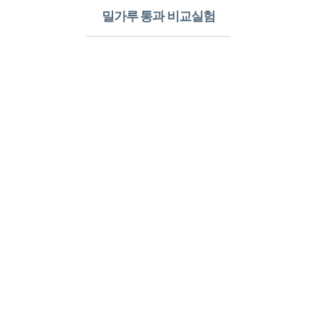
Super X-Cover
3
Ultra X-Cover의 기능에 인열 강도를 높여 내구성이 더욱 강해진 Super X-
Cover는 알레르망의 최상위 테크놀로지 원단입니다.
밀가루 통과 비교실험​