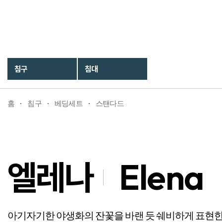
엘레나
Elena
침구
침대
홈
침구
베딩세트
스탠다드
엘레나
Elena
아기자기한 야생화의 잔꽃을 바랜 듯 쉐비하게 표현한