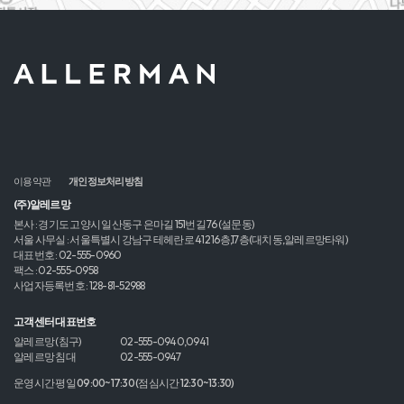
이용약관
개인정보처리방침
(주)알레르망
본사 : 경기도 고양시 일산동구 은마길 151번길 76 (설문동)
서울 사무실 : 서울특별시 강남구 테헤란로 412 16층,17층(대치동,알레르망타워)
대표번호 : 02-555-0960
팩스 : 02-555-0958
사업자등록번호 : 128-81-52988
고객센터 대표번호
알레르망 (침구)
02-555-0940,0941
알레르망 침대
02-555-0947
운영시간 평일 09:00~17:30 (점심시간 12:30~13:30)