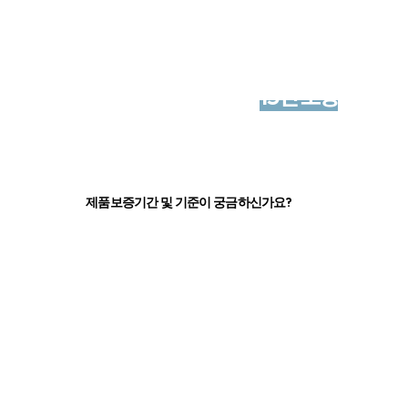
알레르망 매트리스 보증기간
포켓 스프링에 한하여
15년 보증
이
적용됩니다.
제품보증기간 및 기준이 궁금하신가요?