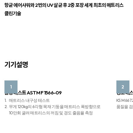
항균 에어샤워와 2번의 UV 살균 후 2중 포장
세계 최초의 매트리스
클린기술
기기설명
1
2
롤링 테스트 ASTM F 1566-09
경도 테스트
1.
매트리스 내구성 테스트
KS M 
2.
무게 120kg의 6각형 목재 기둥을 매트리스 폭방향으로
품질을 
10만회 굴려 매트리스의 꺼짐 및 경도 줄음율 측정