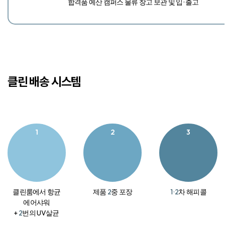
합격품 예산 캠퍼스 물류 창고 보관 및 입 · 출고
클린 배송 시스템
1
2
3
클린룸에서 항균
제품
2
중 포장
1 · 2
차 해피콜
에어샤워
+
2
번의 UV살균