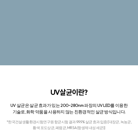
UV살균이란?
UV 살균은 살균 효과가 있는 200~280nm 파장의 UV LED를 이용한
기술로,
화학 약품을 사용하지 않는 친환경적인 살균 방식입니다.
*한국건설생활환경시험연구원 항균시험 결과 99.9% 살균 효과 입증 [대장균, 녹농균,
황색 포도상균, 폐렴균, MRSA(항생제 내성 세균)]