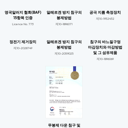
영국알러지 협회(BAF)
알레르겐 방지 침구의
공극 지름 측정장치
15항목 인증
봉제방법
제10-1952432
Licence No. 773​
제10-1896071​
정전기 제거장치
알레르겐 방지 침구의
침구의 바느질구멍
봉제방법
마감장치와 마감방법
제10-2028749​
및 그 섬유제품
제10-2059025​​
제10-1896069​​
무봉제 다운 침구 및