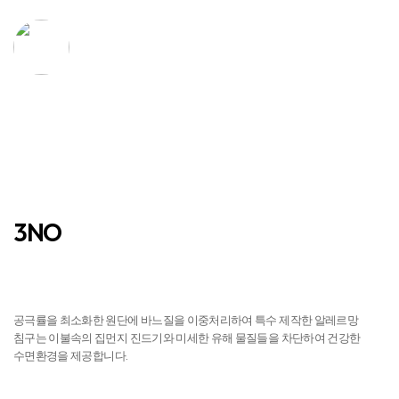
탁월한 흡수력과
우수한 통기성
건조력
3NO
진드기 NO
공극률을 최소화한 원단에 바느질을 이중처리하여 특수 제작한 알레르망
침구는 이불속의 집먼지 진드기와 미세한 유해 물질들을 차단하여 건강한
수면환경을 제공합니다.