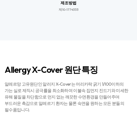
제조방법
제10-1774333​​
Allergy X-Cover 원단 특징
알레르망 고유원단인 알러지 X-Cover는 머리카락 굵기 1/100이하의
가는 실로 제직시 공극률을 최소화하여 이불속 집먼지 진드기와 미세한
유해 물질을 차단함으로 먼지 없는 깨끗한 수면환경을 만들어주며
부드러운 촉감으로 알레르기 환자는 물론 숙면을 원하는 모든 분들의
필수품입니다.