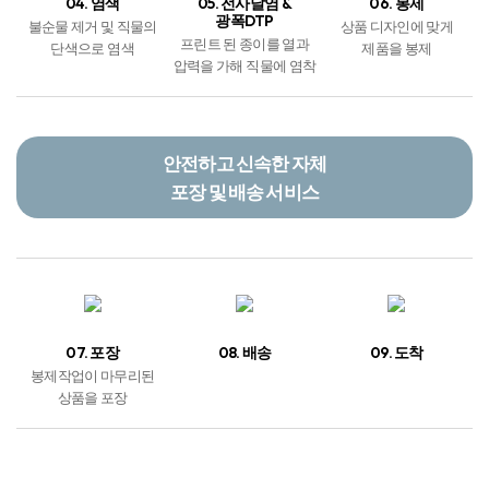
04. 염색
05. 전사날염 &
06. 봉제
광폭DTP
불순물 제거 및 직물의
상품 디자인에 맞게
프린트 된 종이를 열과
단색으로 염색
제품을 봉제
압력을 가해 직물에 염착
안전하고 신속한 자체
포장 및 배송 서비스
07. 포장
08. 배송
09. 도착
봉제작업이 마무리된
상품을 포장