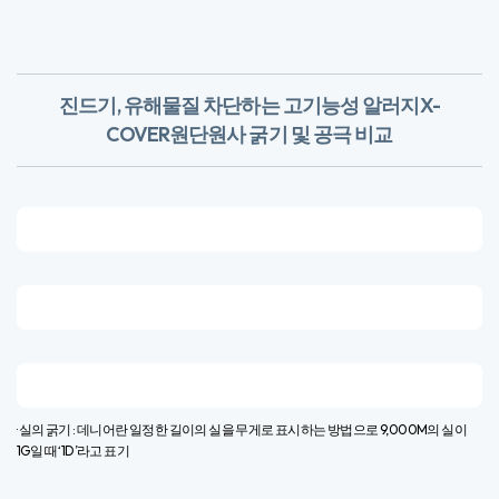
진드기, 유해물질 차단하는 고기능성 알러지X-
COVER원단
​원사 굵기 및 공극 비교
· 실의 굵기 : 데니어란 일정한 길이의 실을 무게로 표시하는 방법으로 9,000M의 실이
1G일 때 ‘1D’라고 표기​