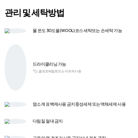
관리 및 세탁방법
물 온도 30도
울(WOOL)코스 세탁
또는 손세탁 가능
드라이클리닝 가능
*단, 클로로에틸렌 또는 석유계 사용
염소계 표백제
사용 금지
중성세제 또는
액체세제 사용​
다림질
절대 금지