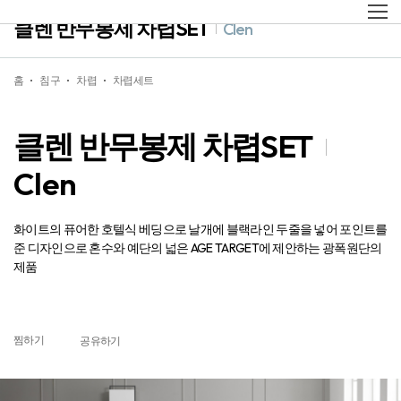
클렌 반무봉제 차렵SET
Clen
홈
침구
차렵
차렵세트
클렌 반무봉제 차렵SET
Clen
화이트의 퓨어한 호텔식 베딩으로 날개에 블랙라인 두줄을 넣어 포인트를
준 디자인으로 혼수와 예단의 넓은 AGE TARGET에 제안하는 광폭원단의
제품
찜하기
공유하기