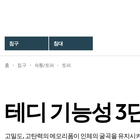
테디 기능성 3단 접이식 토퍼
침구
침대
홈
침구
속통/토퍼
토퍼
테디 기능성 3
고밀도, 고탄력의 메모리폼이 인체의 굴곡을 유지시켜 주