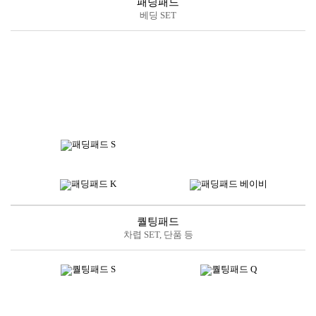
패딩패드
베딩 SET
퀄팅패드
차렵 SET, 단품 등