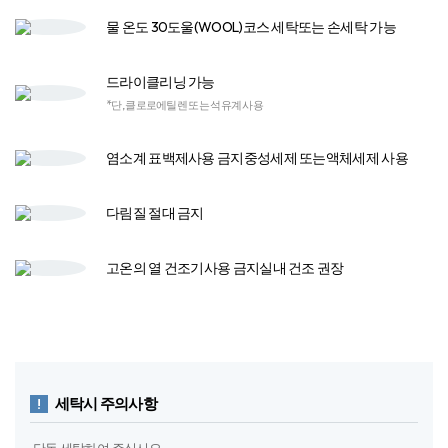
물 온도 30도
울(WOOL)코스 세탁
또는 손세탁 가능
드라이클리닝 가능
*단, 클로로에틸렌 또는 석유계 사용
염소계 표백제
사용 금지
중성세제 또는
액체세제 사용​
다림질
절대 금지
고온의 열 건조기​
사용 금지​
실내 건조 권장
세탁시 주의사항
· 단독 세탁하여 주십시오.