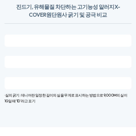
진드기, 유해물질 차단하는 고기능성 알러지X-
COVER원단
​원사 굵기 및 공극 비교
· 실의 굵기 : 데니어란 일정한 길이의 실을 무게로 표시하는 방법으로 9,000M의 실이
1G일 때 ‘1D’라고 표기​