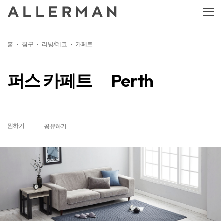
퍼스 카페트
Perth
홈
침구
리빙/데코
카페트
퍼스 카페트
Perth
찜하기
공유하기