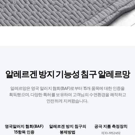
알레르겐 방지 기능성 침구 알레르망
알레르망은 영국 알러지 협회(BAF)로부터 15개 품목에 대한 인증을
획득했으며,
다양한 특허를 보유하여 고객님의 수면환경을 쾌적하고
안전하게 지켜왔습니다. ​
영국알러지 협회(BAF)
알레르겐 방지 침구의
공극 지름 측정장치
15항목 인증
봉제방법
제10-1952432