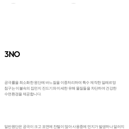
건조력
3NO
진드기 NO
공극률을 최소화한 원단에 바느질을 이중처리하여 특수 제작한 알레르망
침구는 이불속의 집먼지 진드기와 미세한 유해 물질들을 차단하여 건강한
수면환경을 제공합니다.
먼지 NO
일반원단은 공극이 크고 표면에 잔털이 많아 사용중에 먼지가 발생하나 알러지