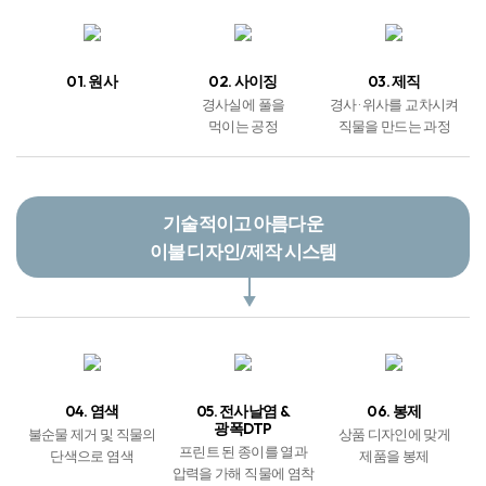
01. 원사
02. 사이징
03. 제직
경사실에 풀을
경사 · 위사를 교차시켜
먹이는 공정
직물을 만드는 과정
기술적이고 아름다운
이불 디자인/제작 시스템
04. 염색
05. 전사날염 &
06. 봉제
광폭DTP
불순물 제거 및 직물의
상품 디자인에 맞게
프린트 된 종이를 열과
단색으로 염색
제품을 봉제
압력을 가해 직물에 염착