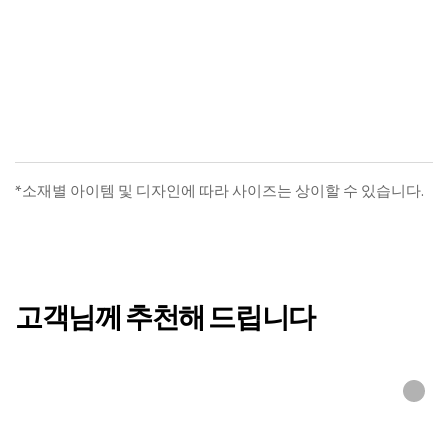
글래드쿨 냉감패드