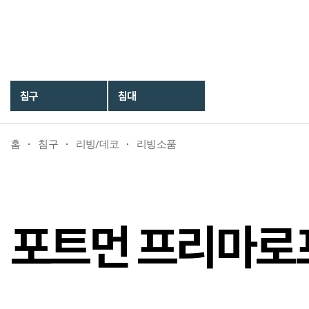
포트먼 프리마로프트 블랭킷
침구
침대
홈
침구
리빙/데코
리빙소품
포트먼 프리마로