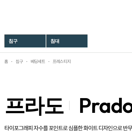
프라도
Prado
침구
침대
홈
침구
베딩세트
프레스티지
프라도
Prad
타이포그래피 자수를 포인트로 심플한 화이트 디자인으로 반무봉