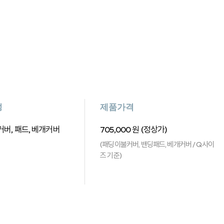
성
제품가격
버, 패드, 베개커버
705,000 원 (정상가)
(패딩이불커버, 밴딩패드, 베개커버 / Q사이
즈 기준)