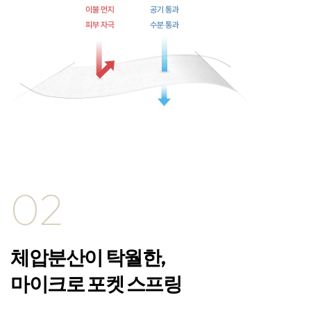
02
체압분산이 탁월한,
마이크로 포켓 스프링