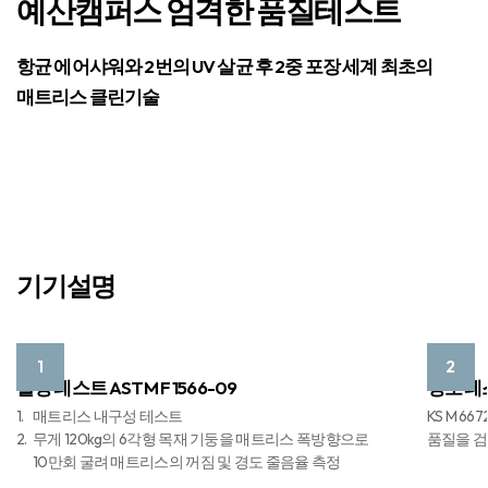
예산캠퍼스 엄격한 품질테스트
항균 에어샤워와 2번의 UV 살균 후 2중 포장
세계 최초의
매트리스 클린기술
기기설명
1
2
롤링 테스트 ASTM F 1566-09
경도 테스
1.
매트리스 내구성 테스트
KS M 
2.
무게 120kg의 6각형 목재 기둥을 매트리스 폭방향으로
품질을 
10만회 굴려 매트리스의 꺼짐 및 경도 줄음율 측정