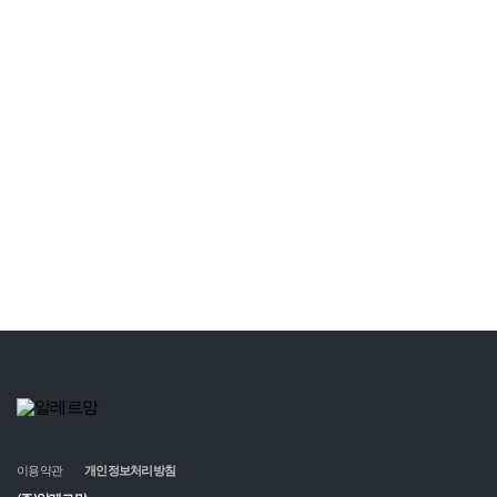
이용약관
개인정보처리방침
(주)알레르망
본사 : 경기도 고양시 일산동구 은마길 151번길 76 (설문동)
서울 사무실 : 서울특별시 강남구 테헤란로 412 16층,17층(대치동,알레르망타워)