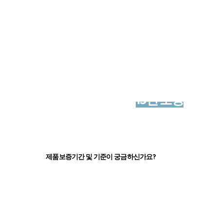
알레르망 매트리스 보증기간
포켓 스프링에 한하여
15년 보증
이
적용됩니다.
제품보증기간 및 기준이 궁금하신가요?