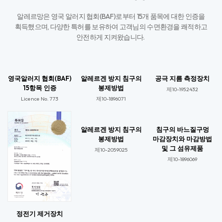
알레르망은 영국 알러지 협회(BAF)로부터 15개 품목에 대한 인증을
획득했으며,
다양한 특허를 보유하여 고객님의 수면환경을 쾌적하고
안전하게 지켜왔습니다. ​
영국알러지 협회(BAF)
알레르겐 방지 침구의
공극 지름 측정장치
15항목 인증
봉제방법
제10-1952432
Licence No. 773​
제10-1896071​
알레르겐 방지 침구의
침구의 바느질구멍
봉제방법
마감장치와 마감방법
및 그 섬유제품
제10-2059025​​
제10-1896069​​
정전기 제거장치