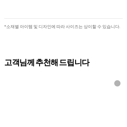
위크 반무봉제차렵SET
엘
알레르망의 침구와 침대 제품을
만나볼 수
있도록 매장을 안내