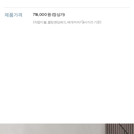
제품가격
718,000 원 (정상가)
(차렵이불, 퀼팅밴딩패드, 베개커버 / Q사이즈 기준)