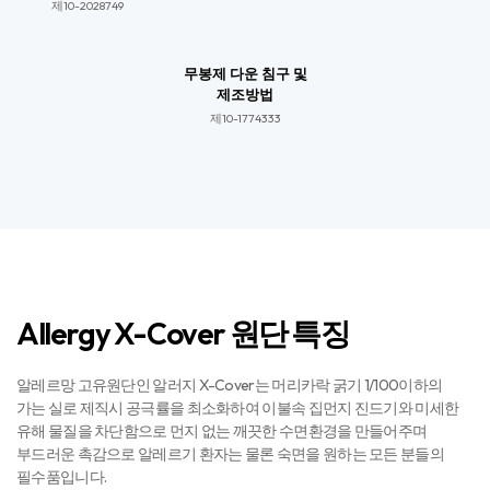
제10-2028749​
무봉제 다운 침구 및
제조방법
제10-1774333​​
Allergy X-Cover 원단 특징
알레르망 고유원단인 알러지 X-Cover는 머리카락 굵기 1/100이하의
가는 실로 제직시 공극률을 최소화하여 이불속 집먼지 진드기와 미세한
유해 물질을 차단함으로 먼지 없는 깨끗한 수면환경을 만들어주며
부드러운 촉감으로 알레르기 환자는 물론 숙면을 원하는 모든 분들의
필수품입니다.