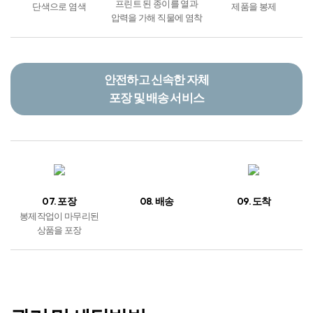
07. 포장
08. 배송
09. 도착
봉제작업이 마무리된
상품을 포장
관리 및 세탁방법
물 온도 30도
울(WOOL)코스 세탁
또는 손세탁 가능
드라이클리닝 가능
*단, 클로로에틸렌 또는 석유계 사용
염소계 표백제
사용 금지
중성세제 또는
액체세제 사용​