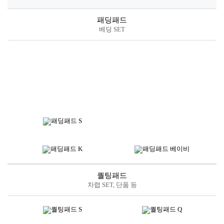
퀄팅패드
차렵 SET, 단품 등
스프레드