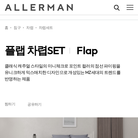
플랩 차렵SET
Flap
홈
침구
차렵
차렵세트
플랩 차렵SET
Flap
클래식 캐주얼 스타일의 미니체크로 포인트 컬러의 점선 파이핑을
유니크하게 믹스매치한 디자인으로 개성있는 MZ세대의 트렌드를
반영하는 제품
찜하기
공유하기