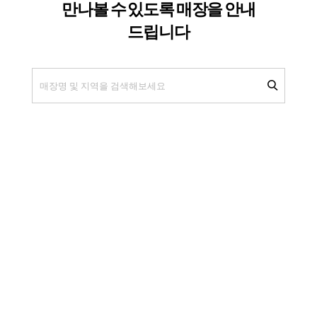
이용약관
개인정보처리방침
(주)알레르망
본사 : 경기도 고양시 일산동구 은마길 151번길 76 (설문동)
서울 사무실 : 서울특별시 강남구 테헤란로 412 16층,17층(대치동,알레르망타워)
대표번호 : 02-555-0960
팩스 : 02-555-0958
사업자등록번호 : 128-81-52988
고객센터 대표번호
알레르망 (침구)
02-555-0940,0941
알레르망 침대
02-555-0947
운영시간 평일 09:00~17:30 (점심시간 12:30~13:30)