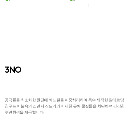
3NO
진드기 NO
공극률을 최소화한 원단에 바느질을 이중처리하여 특수 제작한 알레르망
침구는 이불속의 집먼지 진드기와 미세한 유해 물질들을 차단하여 건강한
수면환경을 제공합니다.
먼지 NO
일반원단은 공극이 크고 표면에 잔털이 많아 사용중에 먼지가 발생하나 알러지
엑스 커버는 원단 표면에 잔털이 없어 침구에서 먼지가 발생되지 않습니다.
피부자극 NO
공극률을 10nm이하로 최소화한 알러지 X-Cover로 제조되어, 실크처럼
부드러운 촉감을 자랑합니다. 아이들의 연한 피부에 자극이 되지 않으며, 온
가족의 피부를 건강하게 유지시켜 드립니다.