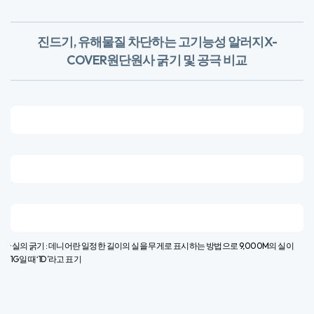
· 실의 굵기 : 데니어란 일정한 길이의 실을 무게로 표시하는 방법으로 9,000M의 실이
1G일 때 ‘1D’라고 표기​
Allergy X-Cover
1
촘촘한 공극으로 통기성을 높이고 집먼지 진드기 및 유해물질을 차단하며
부드러운 촉감의 고기능성 원단입니다.