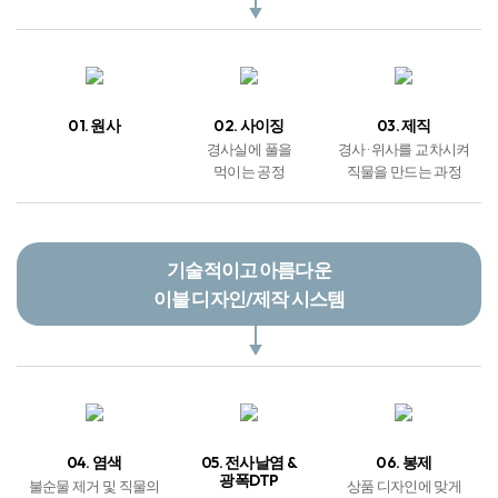
기술적이고 아름다운
이불 디자인/제작 시스템
04. 염색
05. 전사날염 &
06. 봉제
광폭DTP
불순물 제거 및 직물의
상품 디자인에 맞게
프린트 된 종이를 열과
단색으로 염색
제품을 봉제
압력을 가해 직물에 염착
안전하고 신속한 자체
포장 및 배송 서비스