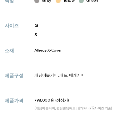
색상
Gray
Yellow
Green
사이즈
Q
S
소재
Allergy X-Cover
제품구성
패딩이불커버, 패드, 베개커버
제품가격
798,000 원 (정상가)
(패딩이불커버, 퀼팅밴딩패드, 베개커버 / Q사이즈 기준)