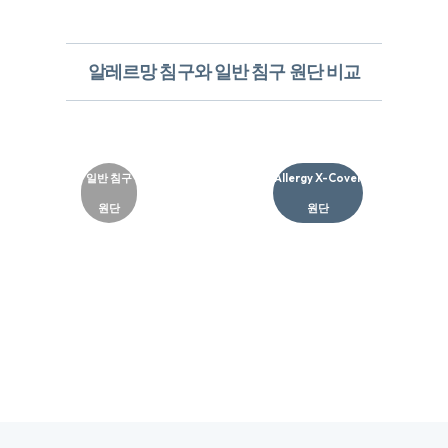
일반 침구
Allergy X-Cover
원단
원단​
진드기, 유해물질 차단하는 고기능성 알러지X-
COVER원단
​원사 굵기 및 공극 비교