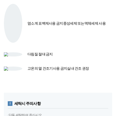
세탁시 주의사항
· 단독 세탁하여 주십시오.
· 자수가 포함된 제품은 뒤집어 세탁하여 주십시오.
· 세탁 시 물에 충분히 적신 후 세탁하여 주시기 바랍니다.
· 세탁 시 염소계 표백제는 절대 사용하지 마시기 바랍니다.
· 목화 제품은 목화씨와 껍질이 들어가 있어 목화씨의 유지분이 이염 될 수
있습니다.
· 세제를 녹여서 사용해 주십시오.
· 물에 장시간 담그지 마십시오.
· 텀블(열) 건조 하지 마십시오.
· 세탁 시 세탁망을 꼭 사용하여 주십시오.
· 기계세탁 시 울 코스를 선택하여 주십시오.
· 베개솜은 기계세탁 불가합니다.