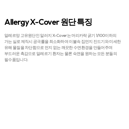
Allergy X-Cover 원단 특징
알레르망 고유원단인 알러지 X-Cover는 머리카락 굵기 1/100이하의
가는 실로 제직시 공극률을 최소화하여 이불속 집먼지 진드기와 미세한
유해 물질을 차단함으로 먼지 없는 깨끗한 수면환경을 만들어주며
부드러운 촉감으로 알레르기 환자는 물론 숙면을 원하는 모든 분들의
필수품입니다.
알레르망 침구와 일반 침구 원단 비교