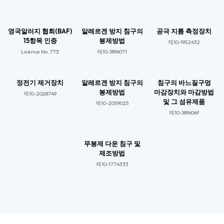
영국알러지 협회(BAF)
알레르겐 방지 침구의
공극 지름 측정장치
15항목 인증
봉제방법
제10-1952432
Licence No. 773​
제10-1896071​
정전기 제거장치
알레르겐 방지 침구의
침구의 바느질구멍
봉제방법
마감장치와 마감방법
제10-2028749​
및 그 섬유제품
제10-2059025​​
제10-1896069​​
무봉제 다운 침구 및
제조방법
제10-1774333​​