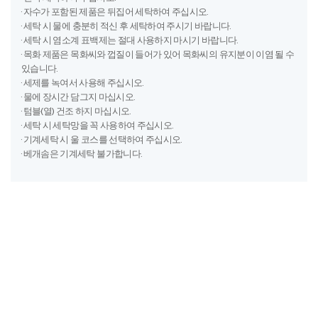
제품 사이즈
이불커버
패딩, 차렵
포함