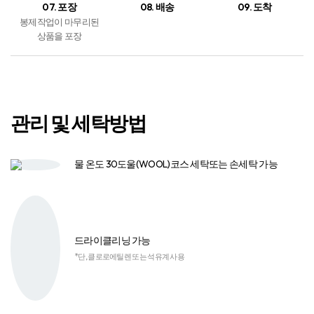
관리 및 세탁방법
물 온도 30도
울(WOOL)코스 세탁
또는 손세탁 가능
드라이클리닝 가능
*단, 클로로에틸렌 또는 석유계 사용
염소계 표백제
사용 금지
중성세제 또는
액체세제 사용​
다림질
절대 금지
고온의 열 건조기​
사용 금지​
실내 건조 권장