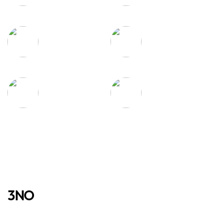
탁월한 흡수력과
우수한 통기성
건조력
3NO
진드기 NO
공극률을 최소화한 원단에 바느질을 이중처리하여 특수 제작한 알레르망
침구는 이불속의 집먼지 진드기와 미세한 유해 물질들을 차단하여 건강한
수면환경을 제공합니다.
먼지 NO