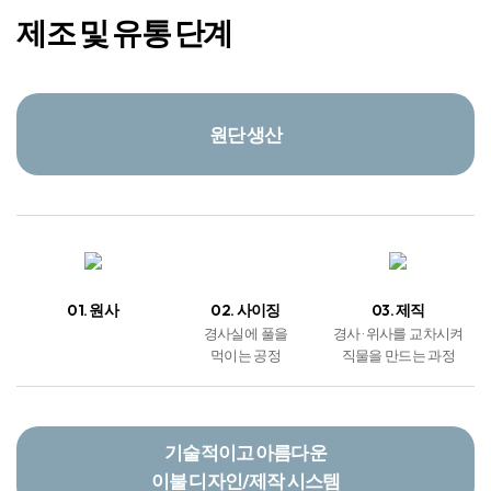
01. 원사
02. 사이징
03. 제직
경사실에 풀을
경사 · 위사를 교차시켜
먹이는 공정
직물을 만드는 과정
기술적이고 아름다운
이불 디자인/제작 시스템
04. 염색
05. 전사날염 &
06. 봉제
광폭DTP
불순물 제거 및 직물의
상품 디자인에 맞게