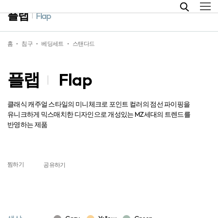
플랩
Flap
홈
침구
베딩세트
스탠다드
플랩
Flap
클래식 캐주얼 스타일의 미니체크로 포인트 컬러의 점선 파이핑을
유니크하게 믹스매치한 디자인으로 개성있는 MZ세대의 트렌드를
반영하는 제품
찜하기
공유하기