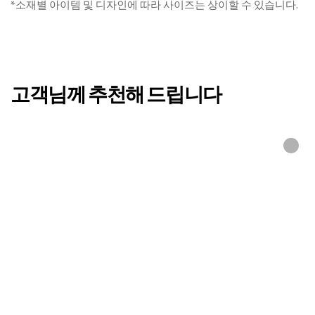
루루 차렵SET(T)