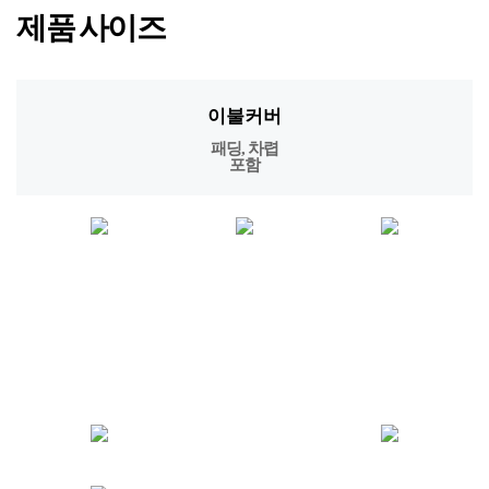
패드
패딩패드
베딩 SET
퀄팅패드
차렵 SET, 단품 등