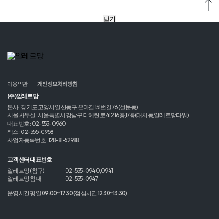
닫기
이용약관
개인정보처리방침
(주)알레르망
본사 : 경기도 고양시 일산동구 은마길 151번길 76 (설문동)
서울 사무실 : 서울특별시 강남구 테헤란로 412 16층,17층(대치동,알레르망타워)
대표번호 : 02-555-0960
팩스 : 02-555-0958
사업자등록번호 : 128-81-52988
고객센터 대표번호
알레르망 (침구)
02-555-0940,0941
알레르망 침대
02-555-0947
운영시간 평일 09:00~17:30 (점심시간 12:30~13:30)