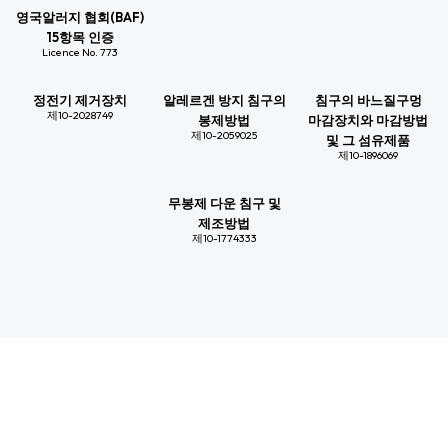
영국알러지 협회(BAF)
15항목 인증
Licence No. 773​
정전기 제거장치
알레르겐 방지 침구의
침구의 바느질구멍
제10-2028749​
봉제방법
마감장치와 마감방법
제10-2059025​​
및 그 섬유제품
제10-1896069​​
무봉제 다운 침구 및
제조방법​
제10-1774333​​