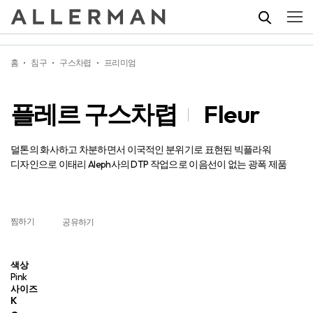
플레르 구스차렵
Fleur
홈
침구
구스차렵
프리미엄
플레르 구스차렵
Fleur
덜톤의 화사하고 차분하면서 이국적인 분위기로 표현된 빅플라워
디자인으로 이태리 Aleph사의 DTP 작업으로 이음선이 없는 광폭 제품
찜하기
공유하기
색상
Pink
사이즈
K