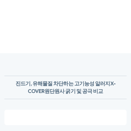
진드기, 유해물질 차단하는 고기능성 알러지X-
COVER원단
​원사 굵기 및 공극 비교