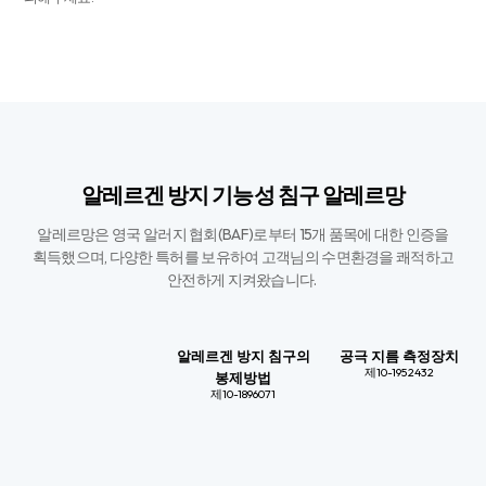
알레르겐 방지 기능성 침구 알레르망
알레르망은 영국 알러지 협회(BAF)로부터 15개 품목에 대한 인증을
획득했으며,
다양한 특허를 보유하여 고객님의 수면환경을 쾌적하고
안전하게 지켜왔습니다. ​
알레르겐 방지 침구의
공극 지름 측정장치
제10-1952432
봉제방법
제10-1896071​