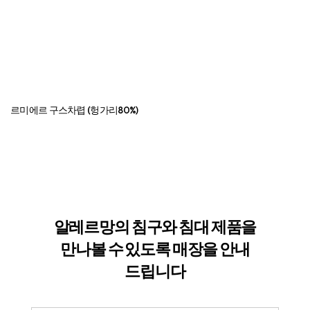
르미에르 구스차렵 (헝가리80%)
르
알레르망의 침구와 침대 제품을
만나볼 수
있도록 매장을 안내
드립니다