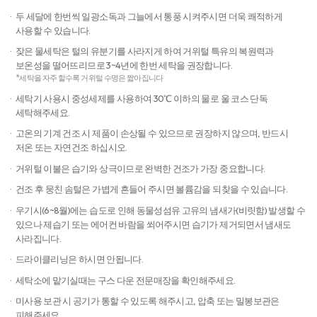
두 세달에 한번씩 일광소독과 그늘에서 통풍 시켜주시면 더욱 쾌적하게
사용할 수 있습니다.​
잦은 물세탁은 털의 유분기를 사라지게 하여 거위털 특유의 복원력과
보온성을 떨어뜨리므로 3~4년에 한번 세탁을 권장합니다.
*세탁을 자주 할수록 거위털 수명은 짧아집니다
세탁기 사용시 중성세제를 사용하여​ 30℃ 이하의 물로 울 코스 단독
세탁해주세요.​
고온의 기계 건조 시 제품이 손상될 수 있으므로 권장하지 않으며,​ 반드시
저온 또는 자연건조 하십시오.
거위털 이불은 습기와 상극이므로 완벽한 건조가 가장 중요합니다.
건조 후 뭉친 솜털은 가볍게 흔들어 주시면 볼륨감을 되찾을 수 있습니다.
우기시(6~8월)에는 습도로 인해 동물성섬유 고유의 냄새가(비릿함) 발생할 수
있으나 제습기 또는 에어컨 바람을 쐬어주시면 습기가 제거되면서 냄새도
사라집니다.
드라이클리닝은 하시면 안됩니다.
세탁소에 맡기실때는 구스 다운 전문매장을 확인해주세요.
미사용 보관 시 공기가 통할 수 있도록 해주시고, 압축 또는 밀봉보관은
피해주세요. ​