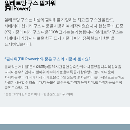
알레르망 구스 필파워
(Fill Power) ​
알레르망 구스는 최상의 필파워를 자랑하는 최고급 구스인 폴란드,
시베리아, 헝가리 구스 다운을 사용하여 제작되었습니다. 현행 국가 표준
(KS) 기준에 따라 구스 다운 100%표기는 불가능합니다. 알레르망 구스는
세계에서 가장 까다로운 한국 표기 기준에 따라 정확한 실제 함량을
표시하였습니다.
*필파워(Fill Power)¹ 와 좋은 구스의 기준​이 뭔가요?
필파워는 거위털 1온스(28.35g)를 24시간 동안 압축한 뒤 다시 풀었을 때의 복원력을
나타내는 수치입니다. 필파워의 수치가 높을수록 공기 함유량이 높아져 다운이
차지하는 부피가 더 커지게 되며 보온성과 열전도력 및 차단력이 높아지므로 포근하고
가볍게 사용할 수 있습니다. 다운볼이 클수록 필파워가 높아지며,
필파워가 높을수록
좋은 구스입니다.
¹ 솜털 크기와 탄력성 차이에 의한 충전도(필파워) 차이​