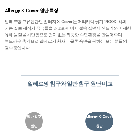
Allergy X-Cover 원단 특징
알레르망 고유원단인 알러지 X-Cover는 머리카락 굵기 1/100이하의
가는 실로 제직시 공극률을 최소화하여 이불속 집먼지 진드기와 미세한
유해 물질을 차단함으로 먼지 없는 깨끗한 수면환경을 만들어주며
부드러운 촉감으로 알레르기 환자는 물론 숙면을 원하는 모든 분들의
필수품입니다.
알레르망 침구와 일반 침구 원단 비교
일반 침구
Allergy X-Cover
원단
원단​