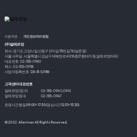
이용약관
개인정보처리방침
(주)알레르망
본사 : 경기도 고양시 일산동구 은마길 151번길 76 (설문동)
서울 사무실 : 서울특별시 강남구 테헤란로 412 16층,17층(대치동,알레르망타워)
대표번호 : 02-555-0960
팩스 : 02-555-0958
사업자등록번호 : 128-81-52988
고객센터 대표번호
알레르망 (침구)
02-555-0940,0941
알레르망 침대
02-555-0947
운영시간 평일 09:00~17:30 (점심시간 12:30~13:30)
©2022. Allerman All Rights Reserved.