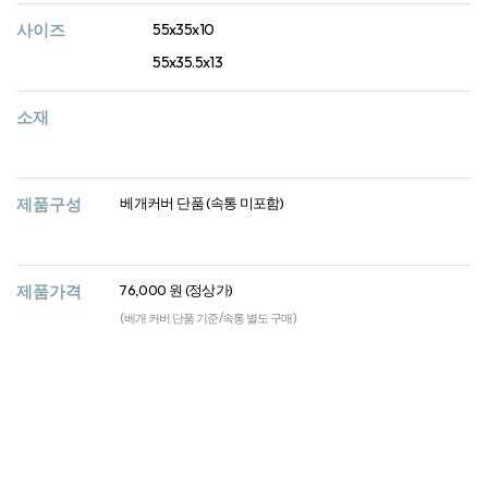
사이즈
55x35x10
55x35.5x13
소재
제품구성
베개커버 단품 (속통 미포함)
제품가격
76,000 원 (정상가)
(베개 커버 단품 기준/속통 별도 구매)