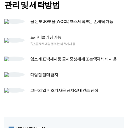
관리 및 세탁방법
물 온도 30도
울(WOOL)코스 세탁
또는 손세탁 가능
드라이클리닝 가능
*단, 클로로에틸렌 또는 석유계 사용
염소계 표백제
사용 금지
중성세제 또는
액체세제 사용​
다림질
절대 금지
고온의 열 건조기​
사용 금지​
실내 건조 권장