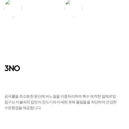
탁월한 흡수력과
우수한 통기성
건조력
3NO
진드기 NO
공극률을 최소화한 원단에 바느질을 이중처리하여 특수 제작한 알레르망
침구는 이불속의 집먼지 진드기와 미세한 유해 물질들을 차단하여 건강한
수면환경을 제공합니다.