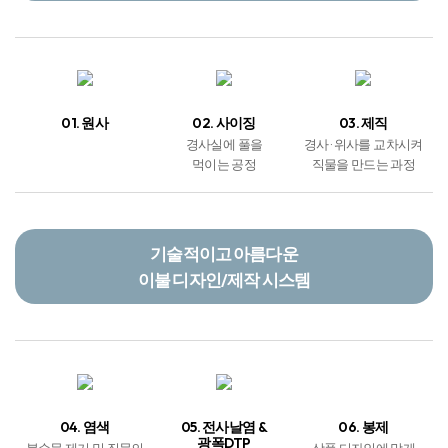
01. 원사
02. 사이징
03. 제직
경사실에 풀을
경사 · 위사를 교차시켜
먹이는 공정
직물을 만드는 과정
기술적이고 아름다운
이불 디자인/제작 시스템
04. 염색
05. 전사날염 &
06. 봉제
광폭DTP
불순물 제거 및 직물의
상품 디자인에 맞게