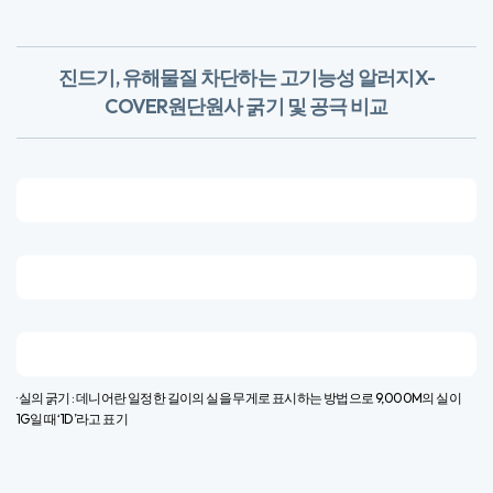
진드기, 유해물질 차단하는 고기능성 알러지X-
COVER원단
​원사 굵기 및 공극 비교
· 실의 굵기 : 데니어란 일정한 길이의 실을 무게로 표시하는 방법으로 9,000M의 실이
1G일 때 ‘1D’라고 표기​