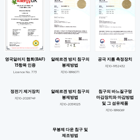
영국알러지 협회(BAF)
알레르겐 방지 침구의
공극 지름 측정장치
15항목 인증
봉제방법
제10-1952432
Licence No. 773​
제10-1896071​
정전기 제거장치
알레르겐 방지 침구의
침구의 바느질구멍
봉제방법
마감장치와 마감방법
제10-2028749​
및 그 섬유제품
제10-2059025​​
제10-1896069​​
무봉제 다운 침구 및
제조방법