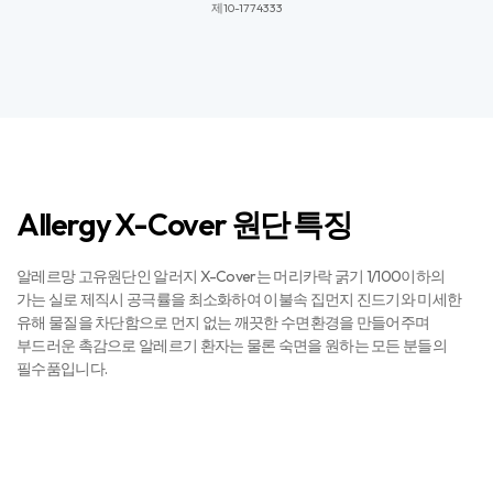
제10-1774333​​
Allergy X-Cover 원단 특징
알레르망 고유원단인 알러지 X-Cover는 머리카락 굵기 1/100이하의
가는 실로 제직시 공극률을 최소화하여 이불속 집먼지 진드기와 미세한
유해 물질을 차단함으로 먼지 없는 깨끗한 수면환경을 만들어주며
부드러운 촉감으로 알레르기 환자는 물론 숙면을 원하는 모든 분들의
필수품입니다.