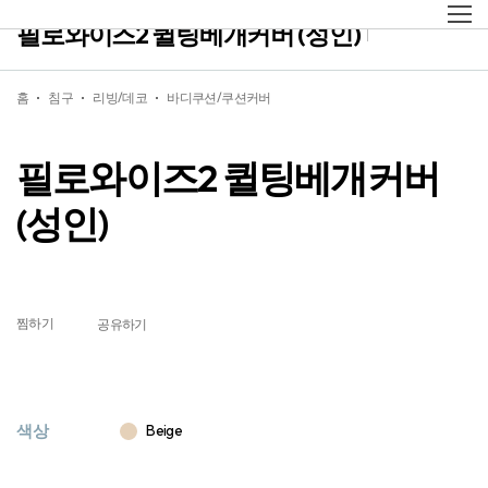
필로와이즈2 퀼팅베개커버 (성인)
홈
침구
리빙/데코
바디쿠션/쿠션커버
필로와이즈2 퀼팅베개커버
(성인)
찜하기
공유하기
색상
Beige