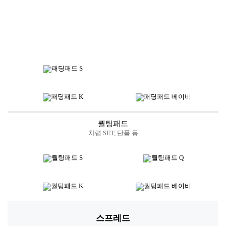
퀄팅패드
차렵 SET, 단품 등
스프레드