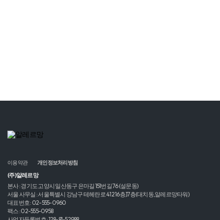
이용약관
개인정보처리방침
(주)알레르망
본사 : 경기도 고양시 일산동구 은마길 151번길 76 (설문동)
서울 사무실 : 서울특별시 강남구 테헤란로 412 16층,17층(대치동,알레르망타워)
대표번호 : 02-555-0960
팩스 : 02-555-0958
사업자등록번호 : 128-81-52988