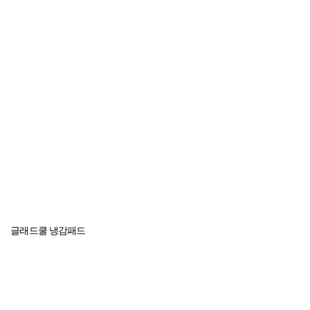
글래드쿨 냉감패드