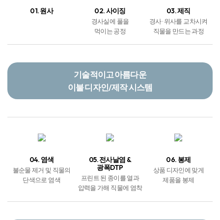
01. 원사
02. 사이징
03. 제직
경사실에 풀을
경사 · 위사를 교차시켜
먹이는 공정
직물을 만드는 과정
기술적이고 아름다운
이불 디자인/제작 시스템
04. 염색
05. 전사날염 &
06. 봉제
광폭DTP
불순물 제거 및 직물의
상품 디자인에 맞게
프린트 된 종이를 열과
단색으로 염색
제품을 봉제
압력을 가해 직물에 염착