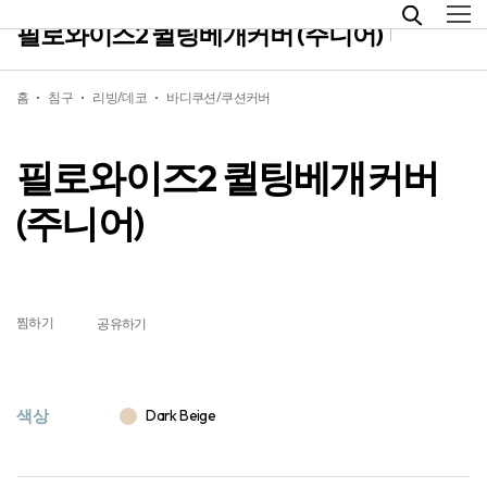
필로와이즈2 퀼팅베개커버 (주니어)
홈
침구
리빙/데코
바디쿠션/쿠션커버
필로와이즈2 퀼팅베개커버
(주니어)
찜하기
공유하기
색상
Dark Beige