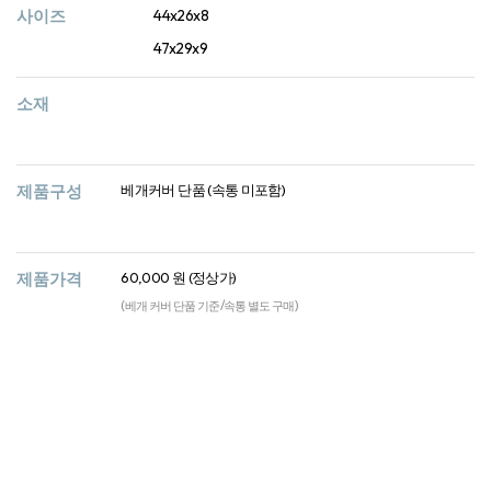
사이즈
44x26x8
47x29x9
소재
제품구성
베개커버 단품 (속통 미포함)
제품가격
60,000 원 (정상가)
(베개 커버 단품 기준/속통 별도 구매)