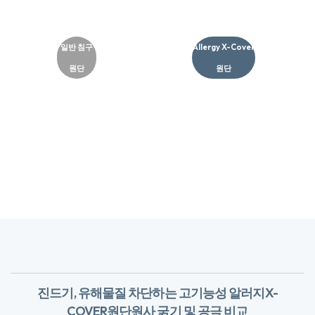
일반 침구
Allergy X-Cover
원단
원단​
진드기, 유해물질 차단하는 고기능성 알러지X-
COVER원단
​원사 굵기 및 공극 비교