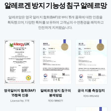
알레르겐 방지 기능성 침구 알레르망
알레르망은 영국 알러지 협회(BAF)로부터 15개 품목에 대한 인증을
획득했으며,
다양한 특허를 보유하여 고객님의 수면환경을 쾌적하고
안전하게 지켜왔습니다. ​
영국알러지 협회(BAF)
알레르겐 방지 침구의
공극 지름 측정장치
15항목 인증
봉제방법
제10-1952432
Licence No. 773​
제10-1896071​