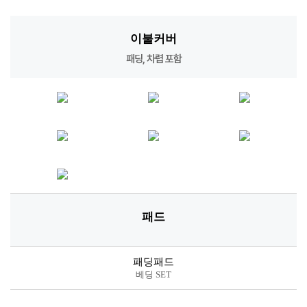
이불커버
패딩, 차렵 포함
패드
패딩패드
베딩 SET