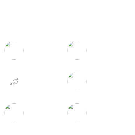
알레르망
침구의 장점
집먼지 진드기
먼지 없는
완전 차단
건강한 침구
실크처럼
물세탁이 가능하여
부드러운 촉감
편리한 관리
탁월한 흡수력과
우수한 통기성
건조력