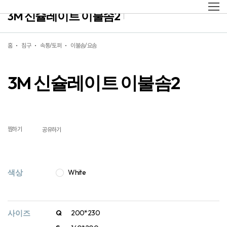
3M 신슐레이트 이불솜2
홈
침구
속통/토퍼
이불솜/요솜
3M 신슐레이트 이불솜2
찜하기
공유하기
색상
White
사이즈
Q
200*230