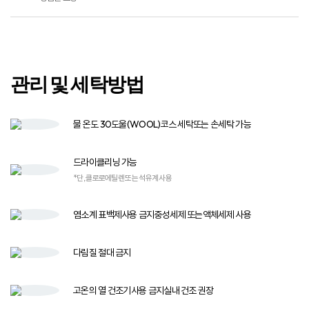
관리 및 세탁방법
물 온도 30도
울(WOOL)코스 세탁
또는 손세탁 가능
드라이클리닝 가능
*단, 클로로에틸렌 또는 석유계 사용
염소계 표백제
사용 금지
중성세제 또는
액체세제 사용​
다림질
절대 금지
고온의 열 건조기​
사용 금지​
실내 건조 권장