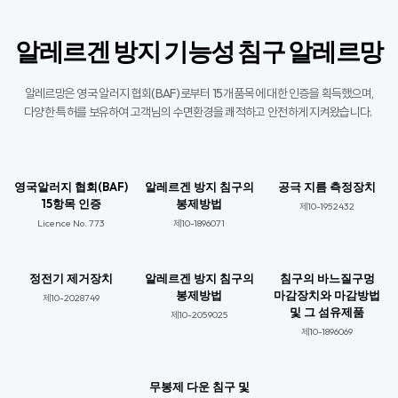
알레르겐 방지 기능성 침구 알레르망
알레르망은 영국 알러지 협회(BAF)로부터 15개 품목에 대한 인증을 획득했으며,
다양한 특허를 보유하여 고객님의 수면환경을 쾌적하고 안전하게 지켜왔습니다. ​
영국알러지 협회(BAF)
알레르겐 방지 침구의
공극 지름 측정장치
15항목 인증
봉제방법
제10-1952432
Licence No. 773​
제10-1896071​
정전기 제거장치
알레르겐 방지 침구의
침구의 바느질구멍
봉제방법
마감장치와 마감방법
제10-2028749​
및 그 섬유제품
제10-2059025​​
제10-1896069​​
무봉제 다운 침구 및