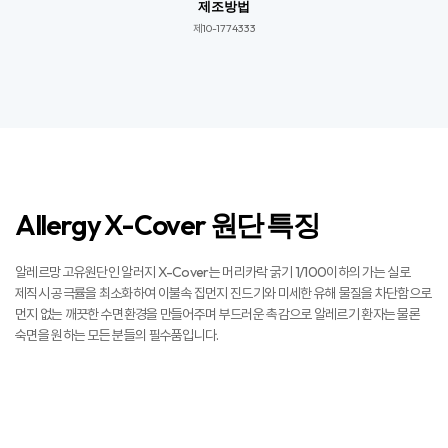
제조방법
제10-1774333​​
Allergy X-Cover 원단 특징
알레르망 고유원단인 알러지 X-Cover는 머리카락 굵기 1/100이하의 가는 실로
제직시 공극률을 최소화하여 이불속 집먼지 진드기와 미세한 유해 물질을 차단함으로
먼지 없는 깨끗한 수면환경을 만들어주며 부드러운 촉감으로 알레르기 환자는 물론
숙면을 원하는 모든 분들의 필수품입니다.