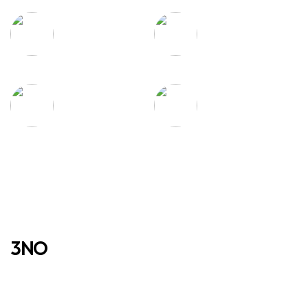
실크처럼
물세탁이 가능하여
부드러운 촉감
편리한 관리
탁월한 흡수력과
우수한 통기성
건조력
3NO
진드기 NO