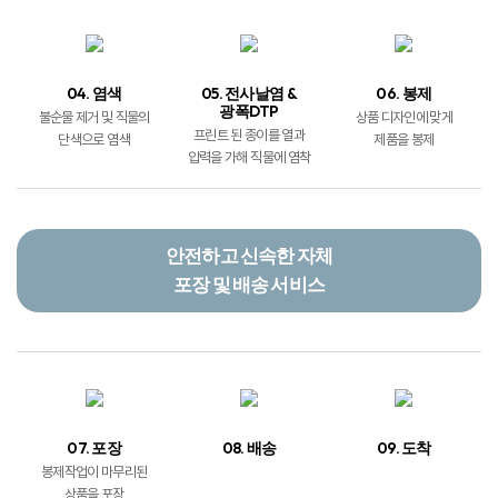
04. 염색
05. 전사날염 &
06. 봉제
광폭DTP
불순물 제거 및 직물의
상품 디자인에 맞게
프린트 된 종이를 열과
단색으로 염색
제품을 봉제
압력을 가해 직물에 염착
안전하고 신속한 자체
포장 및 배송 서비스
07. 포장
08. 배송
09. 도착
봉제작업이 마무리된
상품을 포장