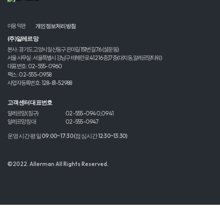
이용약관
개인정보처리방침
(주)알레르망
본사 : 경기도 고양시 일산동구 은마길 151번길 76 (설문동)
서울 사무실 : 서울특별시 강남구 테헤란로 412 16층,17층(대치동,알레르망타워)
대표번호 : 02-555-0960
팩스 : 02-555-0958
사업자등록번호 : 128-81-52988
고객센터 대표번호
알레르망 (침구)
02-555-0940,0941
알레르망 침대
02-555-0947
운영시간 평일 09:00~17:30 (점심시간 12:30~13:30)
©2022. Allerman All Rights Reserved.