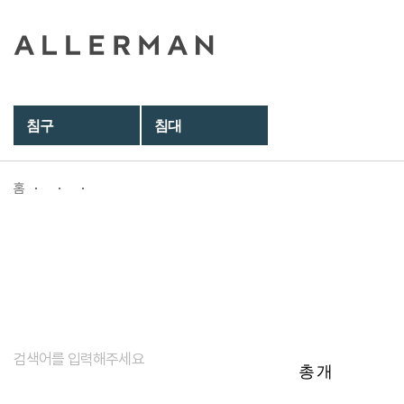
침구
침대
홈
총
개