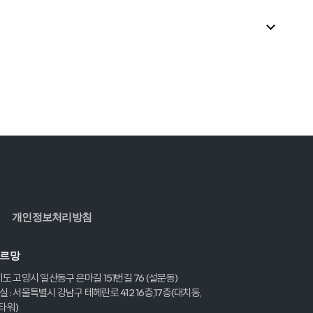
개인정보처리방침
레르망
기도 고양시 일산동구 은마길 151번길 76 (설문동)
 : 서울특별시 강남구 테헤란로 412 16층,17층(대치동,
타워)