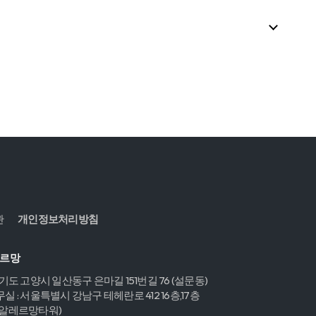
관
개인정보처리방침
레르망
경기도 고양시 일산동구 은마길 151번길 76 (설문동)
실 : 서울특별시 강남구 테헤란로 412 16층,17층
,알레르망타워)