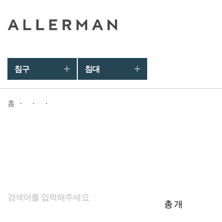
침구
침대
홈
총
개