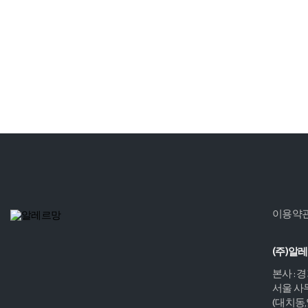
이용약
(주)알
본사 : 
서울 사무
(대치동