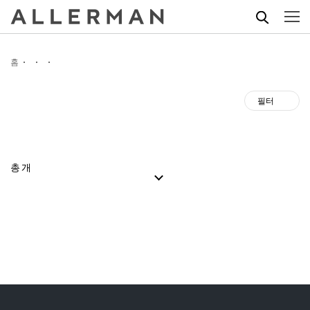
홈
필터
총
개