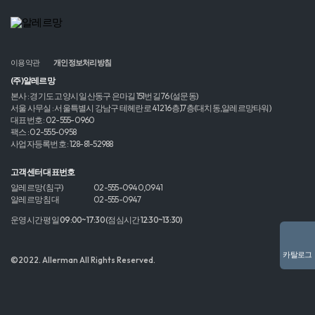
이용약관
개인정보처리방침
(주)알레르망
본사 : 경기도 고양시 일산동구 은마길 151번길 76 (설문동)
서울 사무실 : 서울특별시 강남구 테헤란로 412 16층,17층(대치동,알레르망타워)
대표번호 : 02-555-0960
팩스 : 02-555-0958
사업자등록번호 : 128-81-52988
고객센터 대표번호
알레르망 (침구)
02-555-0940,0941
알레르망 침대
02-555-0947
운영시간 평일 09:00~17:30 (점심시간 12:30~13:30)
카탈로그
©2022. Allerman All Rights Reserved.