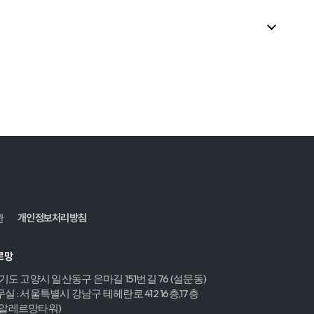
관
개인정보처리방침
르망
경기도 고양시 일산동구 은마길 151번길 76 (설문동)
실 : 서울특별시 강남구 테헤란로 412 16층,17층
,알레르망타워)