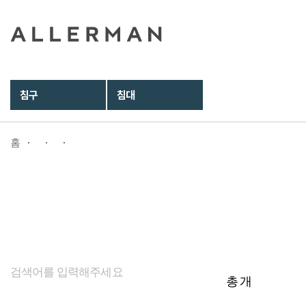
침구
침대
홈
총
개