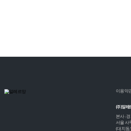
이용약
(주)알레
본사 : 
서울 사무
(대치동