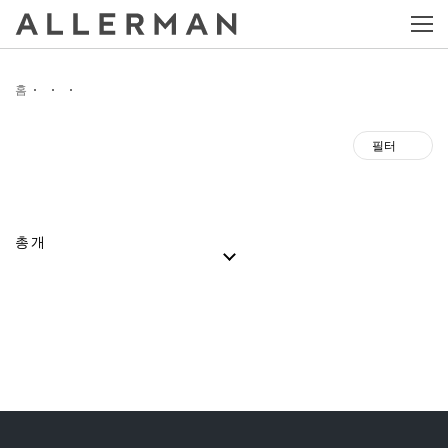
홈
필터
총
개