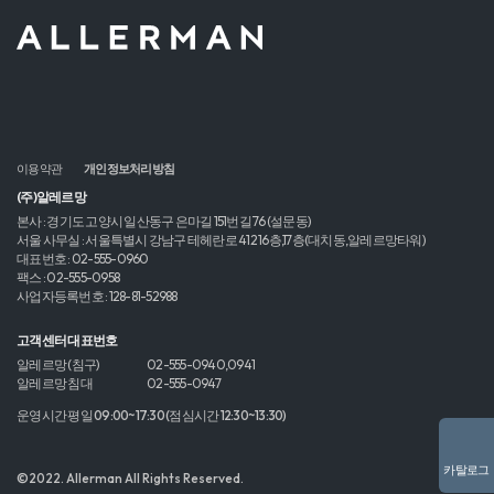
이용약관
개인정보처리방침
(주)알레르망
본사 : 경기도 고양시 일산동구 은마길 151번길 76 (설문동)
서울 사무실 : 서울특별시 강남구 테헤란로 412 16층,17층(대치동,알레르망타워)
대표번호 : 02-555-0960
팩스 : 02-555-0958
사업자등록번호 : 128-81-52988
고객센터 대표번호
알레르망 (침구)
02-555-0940,0941
알레르망 침대
02-555-0947
운영시간 평일 09:00~17:30 (점심시간 12:30~13:30)
카탈로그
©2022. Allerman All Rights Reserved.