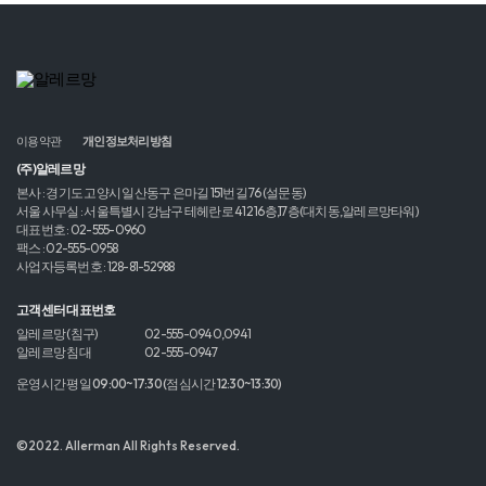
이용약관
개인정보처리방침
(주)알레르망
본사 : 경기도 고양시 일산동구 은마길 151번길 76 (설문동)
서울 사무실 : 서울특별시 강남구 테헤란로 412 16층,17층(대치동,알레르망타워)
대표번호 : 02-555-0960
팩스 : 02-555-0958
사업자등록번호 : 128-81-52988
고객센터 대표번호
알레르망 (침구)
02-555-0940,0941
알레르망 침대
02-555-0947
운영시간 평일 09:00~17:30 (점심시간 12:30~13:30)
©2022. Allerman All Rights Reserved.