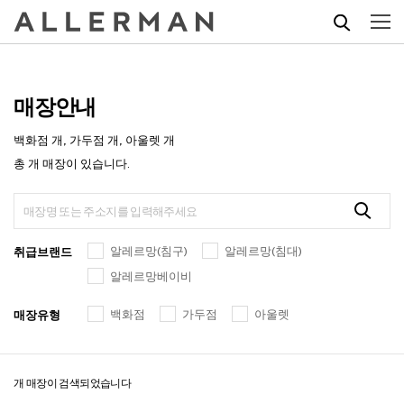
매장안내
백화점
개, 가두점
개, 아울렛
개
총
개 매장이 있습니다.​
알레르망(침구)
알레르망(침대)
취급브랜드
알레르망베이비
백화점
가두점
아울렛
매장유형
개 매장이 검색되었습니다