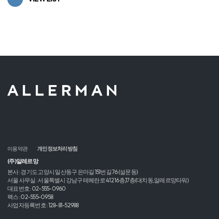
이용약관
개인정보처리방침
(주)알레르망
본사 : 경기도 고양시 일산동구 은마길 151번길 76 (설문동)
서울 사무실 : 서울특별시 강남구 테헤란로 412 16층,17층(대치동,알레르망타워)
대표번호 : 02-555-0960
팩스 : 02-555-0958
사업자등록번호 : 128-81-52988