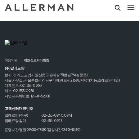
이용약관
개인정보처리방침
(주)알레르망
본사 : 경기도 고양시 일산동구 은마길 151번길 76 (설문동)
서울 사무실 : 서울특별시 강남구 테헤란로 412 16층,17층(대치동,알레르망타워)
대표번호 : 02-555-0960
팩스 : 02-555-0958
사업자등록번호 : 128-81-52988
고객센터 대표번호
알레르망 (침구)
02-555-0940,0941
알레르망 침대
02-555-0947
운영시간 평일 09:00~17:30 (점심시간 12:30~13:30)